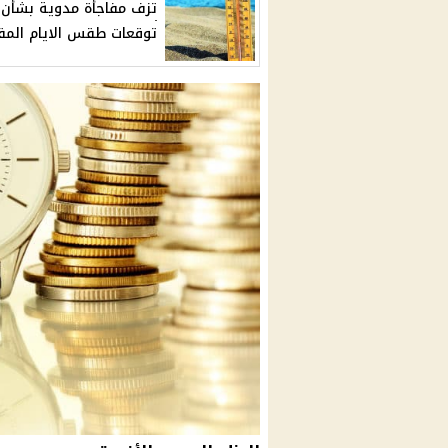
تزف مفاجأة مدوية بشأن
توقعات طقس الايام المق