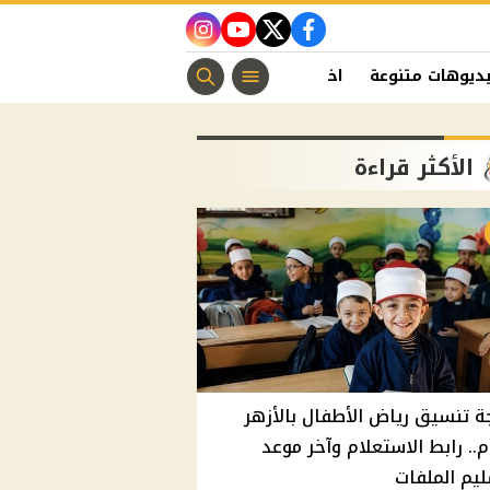
instagram
youtube
twitter
facebook
ديوهات متنوعة
اخبار الفن
منوعات مسيحية
اخبار الرياضة
الأكثر قراءة
ة تنسيق رياض الأطفال بالأزهر
م.. رابط الاستعلام وآخر موعد
يم الملفات