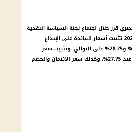
مصري
قرر خلال اجتماع
لجنة السياسة النقدية
أسعار الفائدة
على
الإيداع
والإقراض لليلة واحدة عند 27.25% و28.25% على التوالي، وتثبيت سعر
العملية الرئيسية للبنك المركزي عند 27.75%، وكذلك سعر الائتمان والخصم