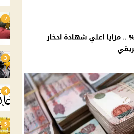
2
كسب عائد يصل الى 100% .. مزايا اعلي شهادة ادخار
ريقي
3
4
5