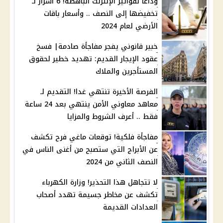
وداعا لفواتير الإنترنت الباهظة! 6 أسرار لـ
تخفيضها إلى النصف .. وأسعار باقات
الأرضي لعام 2024
خبير قانوني يفجر مفاجأة صادمة| فسخ
عقود الإيجار القديم: تهديد خطير لحقوق
المستأجرين والملاك
الفرصة الأخيرة تنتهي غدا! التقديم لـ
معاهد معاوني الأمن ينتهي بعد 24 ساعة
فقط .. أعرف الشروط والمزايا
مفاجأة فلكية! توقعات ماغي فرح تكشف
عن الأبراج التي ستصبح من أغنى الناس في
النصف الثاني من 2024
لا تتجاهل هذا التحذير! وزارة الكهرباء
تكشف عن مخاطر جسيمة تهدد أصحاب
العدادات القديمة