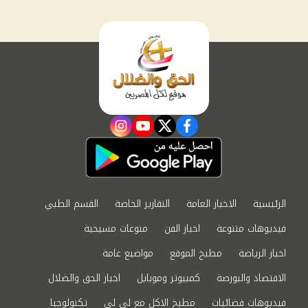
instagram
youtube
twitter
facebook
الرئيسية
الاخبار العامة
التقارير الخاصة
القسم الطبي
فيديوهات متنوعة
اخبار الفن
منوعات مسيحية
اخبار الرياضة
مطبخ الموقع
مواضيع عامة
الاقتصاد والبورصة
كمبيوتر وموبايل
اخبار الحق والضلال
فيديوهات فضائيات
مطبخ الاكل مع لى لى
تكنولوجيا