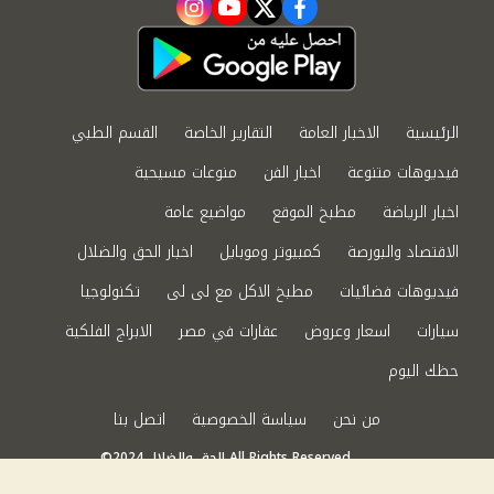
instagram
youtube
twitter
facebook
الرئيسية
الاخبار العامة
التقارير الخاصة
القسم الطبي
فيديوهات متنوعة
اخبار الفن
منوعات مسيحية
اخبار الرياضة
مطبخ الموقع
مواضيع عامة
الاقتصاد والبورصة
كمبيوتر وموبايل
اخبار الحق والضلال
فيديوهات فضائيات
مطبخ الاكل مع لى لى
تكنولوجيا
سيارات
اسعار وعروض
عقارات في مصر
الابراج الفلكية
حظك اليوم
من نحن
سياسة الخصوصية
اتصل بنا
©2024 الحق والضلال All Rights Reserved.
Powered by