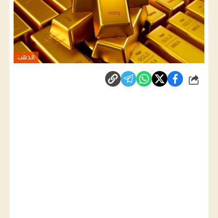
الذهب
شارك