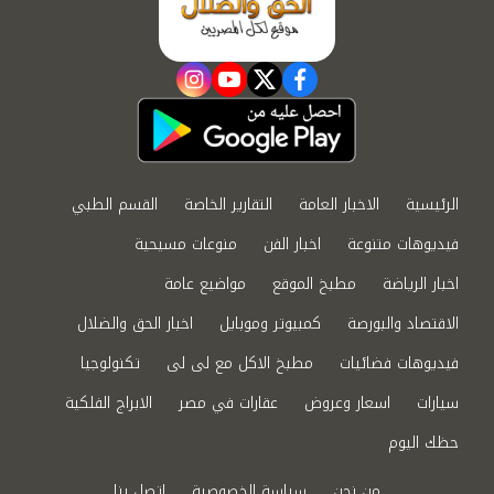
instagram
youtube
twitter
facebook
الرئيسية
الاخبار العامة
التقارير الخاصة
القسم الطبي
فيديوهات متنوعة
اخبار الفن
منوعات مسيحية
اخبار الرياضة
مطبخ الموقع
مواضيع عامة
الاقتصاد والبورصة
كمبيوتر وموبايل
اخبار الحق والضلال
فيديوهات فضائيات
مطبخ الاكل مع لى لى
تكنولوجيا
سيارات
اسعار وعروض
عقارات في مصر
الابراج الفلكية
حظك اليوم
من نحن
سياسة الخصوصية
اتصل بنا