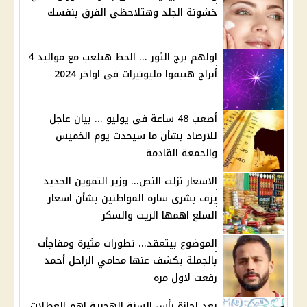
خشونة الجلد وهتلاحظى الفرق بنفسك
اولهم برج الثور ... الحظ هيلعب مع مواليد 4
أبراج هيبقوا مليونيرات فى اواخر 2024
أصعب 48 ساعة فى يوليو ... بيان عاجل
للارصاد بشأن ما سيحدث يوم الخميس
والجمعة القادمة
الاسعار نزلت النص... وزير التموين الجديد
يزف بشرى ساره المواطنين بشأن اسعار
السلع اهمها الزيت والسكر
الموضوع بيتعقد... تطورات مثيرة ومفاجأت
بالجملة يكشف عنها محامي الراحل أحمد
رفعت لاول مره
بعد إجازة رأس السنة الهجرية اهم العطلات