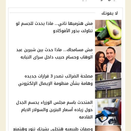
لا يفوتك
مش هترميها تاني... ماذا يحدث للجسم لو
تناولت بذور الأفوكادو
مش مسامحاك... ماذا حدث بين شيرين عبد
الوهاب وحسام حبيب داخل سراى النيابه
مصلحة الضرائب تصدر 3 قرارات جديده
وهامة بشأن منظومة الإيصال الإلكتروني
المتحدث باسم مجلس الوزراء يحسم الجدل
حول زياده أسعار البنزين والسولار الايام
القادمه
وصفات طبيعيه هتخلى بشرتك تنور وهتمنع