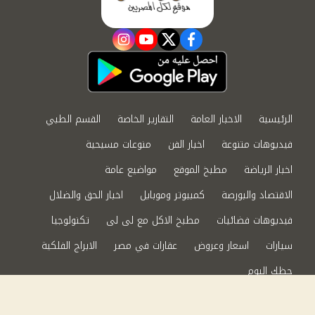
instagram
youtube
twitter
facebook
الرئيسية
الاخبار العامة
التقارير الخاصة
القسم الطبي
فيديوهات متنوعة
اخبار الفن
منوعات مسيحية
اخبار الرياضة
مطبخ الموقع
مواضيع عامة
الاقتصاد والبورصة
كمبيوتر وموبايل
اخبار الحق والضلال
فيديوهات فضائيات
مطبخ الاكل مع لى لى
تكنولوجيا
سيارات
اسعار وعروض
عقارات في مصر
الابراج الفلكية
حظك اليوم
من نحن
سياسة الخصوصية
اتصل بنا