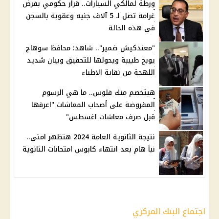
ورطة لمالكي السيارات.. قرار حكومي بفرض
غرامة تصل لـ 5 آلاف جنيه وعقوبة بالسجن
في هذه الحالة
"معندكيش ضمير".. شاهد: محافظ سوهاج
يوبخ طبيبة ويحولها للتحقيق وبيان شديد
اللهجة من نقابة الاطباء
هيتخصم منك فلوس.. ما هي الرسوم
المفروضة على أصحاب المعاشات "اعرفها
قبل صرف معاشات اغسطس"
نتيجة الثانوية العامة 2024 هتظهر امتى..
نبأ هام بعد انتهاء كابوس امتحانات الثانوية
اجتماع البنك المركزي