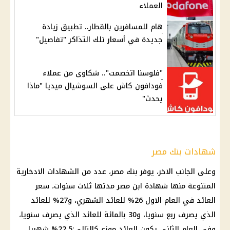
العملاء
هام للمسافرين بالقطار.. تطبيق زيادة
جديدة في أسعار تلك التذاكر "تفاصيل"
"فلوسنا اتخصمت".. شكاوى من عملاء
فودافون كاش على السوشيال ميديا "ماذا
يحدث"
شهادات بنك مصر
وعلى الجانب الاخر، يوفر
بنك مصر
، عدد من
الشهادات الادخارية
المتنوعة منها
شهادة ابن مصر
مدتها ثلاث سنوات، سعر
العائد
في العام الاول 26% للعائد الشهري، و27% للعائد
الذي يصرف ربع سنويا، و30 بالمائة للعائد الذي يصرف سنويا،
وفي العام الثاني يكون
العائد
موزع كالتالي:22.5% شهريا، ،