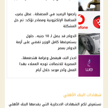
راجعوا الرصيد في المحفظة.. عطل يضرب
المحافظ الإلكترونية ومصادر تؤكد: تم حل
المشكلة
الدولار قد يصل لـ 10 جنيه.. حلول
يستعرضها كامل الوزير تقضي على أزمة
الدولار بمصر
احذر النت هيفصل وغرامة هتدفعها..
المصرية للاتصالات توجه العملاء بهذا
الفعل وآخر موعد خلال أيام
شهادات البنك الأهلي
نستعرض لكم
الشهادات الادخارية
التي يقدمها
البنك الأهلي