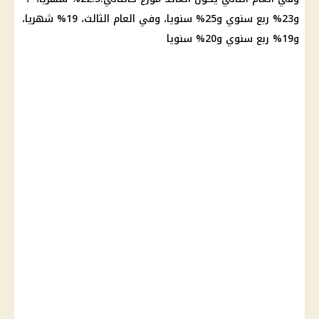
و23% ربع سنوي و25% سنويا، وفي العام الثالث، 19% شهريا،
و19% ربع سنوي و20% سنويا