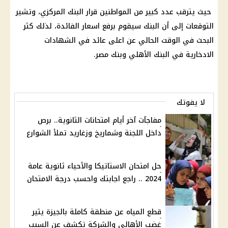
حيث يترقب عدد كبير من المواطنين
قرار
البنك المركزي
، وتشير
التوقعات إلى أن
البنك
سيقوم برفع
اسعار الفائدة
، لذلك كثر
البحث في الوقت الحالي عن
اعلى عائد
في
الشهادات
الادخارية
في
البنك الأهلي
وبنك مصر.
لا يفوتك
مفاجآت آخر أيام امتحانات الثانوية.. برص
داخل اللجنة وشماريخ وزغاريد تملأ الشوارع
حل امتحان الاستاتيكا والأحياء ثانوية عامة
2024 .. راجع اجابتك واحسب درجة الامتحان
قطع المياه عن منطقة كاملة بالجيزة يثير
غضب الأهالي والشركة تكشف عن السبب