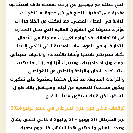
التي تتناغم مع جوبيتير في برجك لتمنحك طاقة استثنائية
وقدرة على تحقيق النجاح في كل خطوة. ستتضح لك
الرؤية في المجال المهني، مما يُمكنك من اتخاذ قرارات
مؤثرة، خصوصًا في الشؤون المالية التي تحتل الصدارة
في اهتماماتك. قد تواجه تغييرات مفاجئة في الأعمال
التجارية أو في المؤسسات المهنية التي تنتمي إليها،
لكنك ستزدهر عاطفيًا وتُحاط بالأصدقاء والإعجاب. سيتألق
نجمك وتزداد جاذبيتك، وستترك أثرًا إيجابيًا أينما ذهبت.
ستستعيد الأمان والراحة وتتخلص من الهواجس
والنزاعات السابقة. قد تقابل شخصًا يستحوذ على تفكيرك
وتكون مستعدًا للتضحية من أجله، وسيشغل بالك طوال
الشهر، لكن قلبك سيكون مليئًا بالفرح.
توقعات ماغي فرح لبرج السرطان في شهر يوليو 2024
برج السرطان (21 يونيو – 21 يوليو): لا داعي للقلق بشأن
وضعك المالي والمهني هذا الشهر، فالنجوم تحميك.