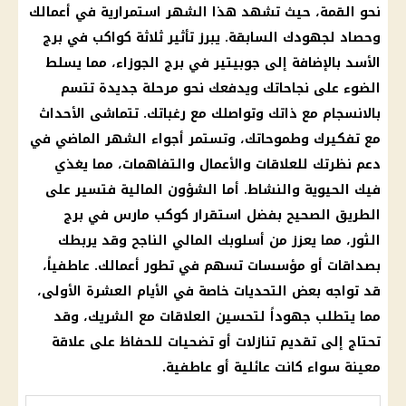
نحو القمة، حيث تشهد هذا الشهر استمرارية في أعمالك
وحصاد لجهودك السابقة. يبرز تأثير ثلاثة كواكب في برج
الأسد بالإضافة إلى جوبيتير في برج الجوزاء، مما يسلط
الضوء على نجاحاتك ويدفعك نحو مرحلة جديدة تتسم
بالانسجام مع ذاتك وتواصلك مع رغباتك. تتماشى الأحداث
مع تفكيرك وطموحاتك، وتستمر أجواء الشهر الماضي في
دعم نظرتك للعلاقات والأعمال والتفاهمات، مما يغذي
فيك الحيوية والنشاط. أما الشؤون المالية فتسير على
الطريق الصحيح بفضل استقرار كوكب مارس في برج
الثور، مما يعزز من أسلوبك المالي الناجح وقد يربطك
بصداقات أو مؤسسات تسهم في تطور أعمالك. عاطفياً،
قد تواجه بعض التحديات خاصة في الأيام العشرة الأولى،
مما يتطلب جهوداً لتحسين العلاقات مع الشريك، وقد
تحتاج إلى تقديم تنازلات أو تضحيات للحفاظ على علاقة
معينة سواء كانت عائلية أو عاطفية.