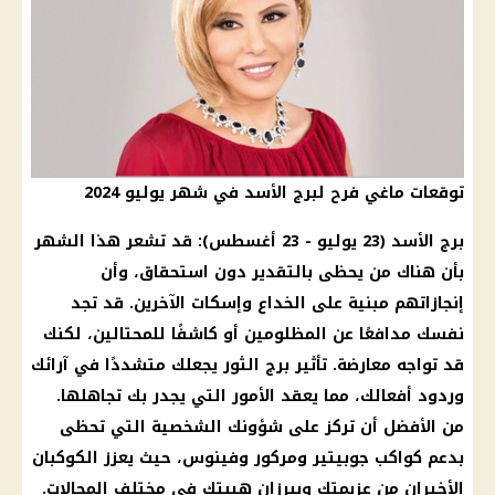
توقعات ماغي فرح لبرج الأسد في شهر يوليو 2024
برج الأسد (23 يوليو - 23 أغسطس): قد تشعر هذا الشهر
بأن هناك من يحظى بالتقدير دون استحقاق، وأن
إنجازاتهم مبنية على الخداع وإسكات الآخرين. قد تجد
نفسك مدافعًا عن المظلومين أو كاشفًا للمحتالين، لكنك
قد تواجه معارضة. تأثير برج الثور يجعلك متشددًا في آرائك
وردود أفعالك، مما يعقد الأمور التي يجدر بك تجاهلها.
من الأفضل أن تركز على شؤونك الشخصية التي تحظى
بدعم كواكب جوبيتير ومركور وفينوس، حيث يعزز الكوكبان
الأخيران من عزيمتك ويبرزان هيبتك في مختلف المجالات.