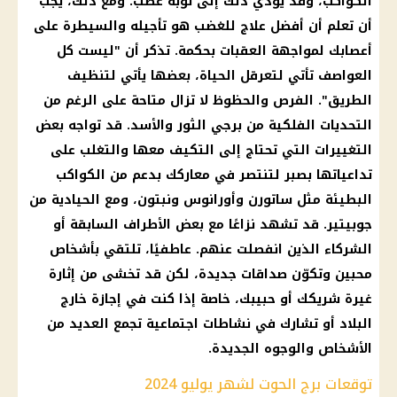
الكواكب، وقد يؤدي ذلك إلى نوبة غضب. ومع ذلك، يجب
أن تعلم أن أفضل علاج للغضب هو تأجيله والسيطرة على
أعصابك لمواجهة العقبات بحكمة. تذكر أن "ليست كل
العواصف تأتي لتعرقل الحياة، بعضها يأتي لتنظيف
الطريق". الفرص والحظوظ لا تزال متاحة على الرغم من
التحديات الفلكية من برجي الثور والأسد. قد تواجه بعض
التغييرات التي تحتاج إلى التكيف معها والتغلب على
تداعياتها بصبر لتنتصر في معاركك بدعم من الكواكب
البطيئة مثل ساتورن وأورانوس ونبتون، ومع الحيادية من
جوبيتير. قد تشهد نزاعًا مع بعض الأطراف السابقة أو
الشركاء الذين انفصلت عنهم. عاطفيًا، تلتقي بأشخاص
محبين وتكوّن صداقات جديدة، لكن قد تخشى من إثارة
غيرة شريكك أو حبيبك، خاصة إذا كنت في إجازة خارج
البلاد أو تشارك في نشاطات اجتماعية تجمع العديد من
الأشخاص والوجوه الجديدة.
توقعات برج الحوت لشهر يوليو 2024