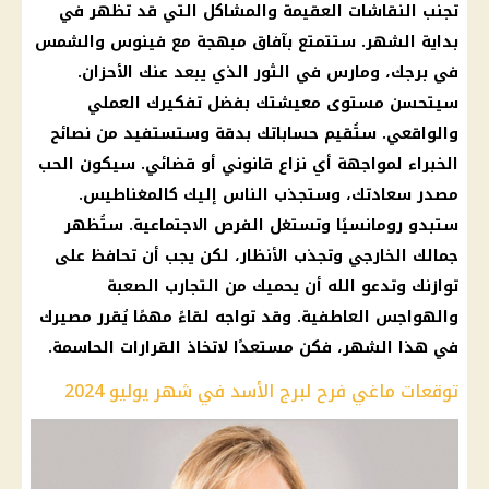
تجنب النقاشات العقيمة والمشاكل التي قد تظهر في
بداية الشهر. ستتمتع بآفاق مبهجة مع فينوس والشمس
في برجك، ومارس في الثور الذي يبعد عنك الأحزان.
سيتحسن مستوى معيشتك بفضل تفكيرك العملي
والواقعي. ستُقيم حساباتك بدقة وستستفيد من نصائح
الخبراء لمواجهة أي نزاع قانوني أو قضائي. سيكون الحب
مصدر سعادتك، وستجذب الناس إليك كالمغناطيس.
ستبدو رومانسيًا وتستغل الفرص الاجتماعية. ستُظهر
جمالك الخارجي وتجذب الأنظار، لكن يجب أن تحافظ على
توازنك وتدعو الله أن يحميك من التجارب الصعبة
والهواجس العاطفية. وقد تواجه لقاءً مهمًا يُقرر مصيرك
في هذا الشهر، فكن مستعدًا لاتخاذ القرارات الحاسمة.
توقعات ماغي فرح لبرج الأسد في شهر يوليو 2024