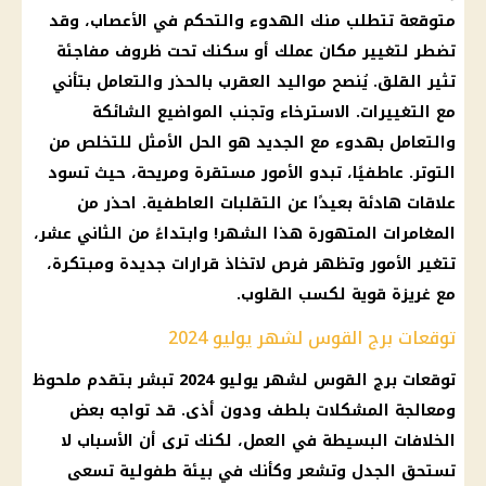
متوقعة تتطلب منك الهدوء والتحكم في الأعصاب، وقد
تضطر لتغيير مكان عملك أو سكنك تحت ظروف مفاجئة
تثير القلق. يُنصح مواليد العقرب بالحذر والتعامل بتأني
مع التغييرات. الاسترخاء وتجنب المواضيع الشائكة
والتعامل بهدوء مع الجديد هو الحل الأمثل للتخلص من
التوتر. عاطفيًا، تبدو الأمور مستقرة ومريحة، حيث تسود
علاقات هادئة بعيدًا عن التقلبات العاطفية. احذر من
المغامرات المتهورة هذا الشهر! وابتداءً من الثاني عشر،
تتغير الأمور وتظهر فرص لاتخاذ قرارات جديدة ومبتكرة،
مع غريزة قوية لكسب القلوب.
توقعات برج القوس لشهر يوليو 2024
توقعات برج القوس لشهر يوليو 2024 تبشر بتقدم ملحوظ
ومعالجة المشكلات بلطف ودون أذى. قد تواجه بعض
الخلافات البسيطة في العمل، لكنك ترى أن الأسباب لا
تستحق الجدل وتشعر وكأنك في بيئة طفولية تسعى