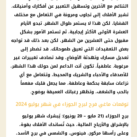
التناغم مع الآخرين وتسهيل التعبير عن أفكارك وأمنياتك.
تشير الأفلاك إلى تجاوب ومرونة في التعامل مع مختلف
القضايا، لكن هذا لا يستمر طوال الشهر. تبدو الأيام
العشرة الأولى الأكثر إيجابية، ثم تستمر الأمور بشكل
مقبول حتى العشرين من الشهر، لكن بعد ذلك قد تواجه
بعض التعقيدات التي تعيق طموحاتك. قد تضطر إلى
تعديل مسارك وتهدئة الأوضاع، وقد تصادف تغييرات غير
مرغوبة. عاطفياً، تكون أنت الداعم لمن حولك هذا الشهر،
للأصدقاء والأحباء والشريك والمحيط، وتتعامل مع أي
نزاعات سابقة بحكمة وعاطفة، مما يجعل قلبك مفعماً
بالحب والشغف، وتظهر رغباتك العميقة بوضوح.
توقعات ماغي فرح لبرج الجوزاء في شهر يوليو 2024
برج الجوزاء (21 مايو – 20 يونيو): يُبشرك شهر يوليو
بالإشراق والأرباح المالية، حيث تُساندك الأفلاك بقوة،
وعلى رأسها مركور، فينوس، والشمس في برج الأسد،