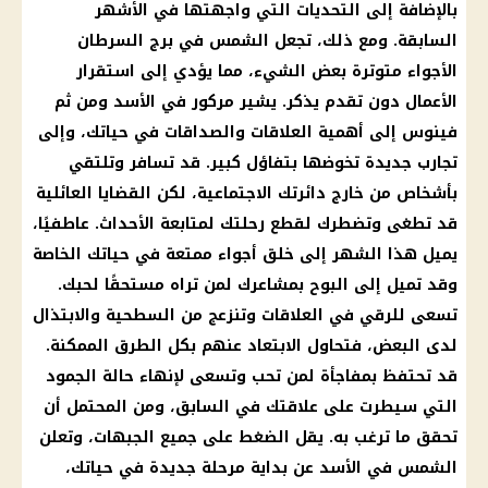
بالإضافة إلى التحديات التي واجهتها في الأشهر
السابقة. ومع ذلك، تجعل الشمس في برج السرطان
الأجواء متوترة بعض الشيء، مما يؤدي إلى استقرار
الأعمال دون تقدم يذكر. يشير مركور في الأسد ومن ثم
فينوس إلى أهمية العلاقات والصداقات في حياتك، وإلى
تجارب جديدة تخوضها بتفاؤل كبير. قد تسافر وتلتقي
بأشخاص من خارج دائرتك الاجتماعية، لكن القضايا العائلية
قد تطغى وتضطرك لقطع رحلتك لمتابعة الأحداث. عاطفيًا،
يميل هذا الشهر إلى خلق أجواء ممتعة في حياتك الخاصة
وقد تميل إلى البوح بمشاعرك لمن تراه مستحقًا لحبك.
تسعى للرقي في العلاقات وتنزعج من السطحية والابتذال
لدى البعض، فتحاول الابتعاد عنهم بكل الطرق الممكنة.
قد تحتفظ بمفاجأة لمن تحب وتسعى لإنهاء حالة الجمود
التي سيطرت على علاقتك في السابق، ومن المحتمل أن
تحقق ما ترغب به. يقل الضغط على جميع الجبهات، وتعلن
الشمس في الأسد عن بداية مرحلة جديدة في حياتك،