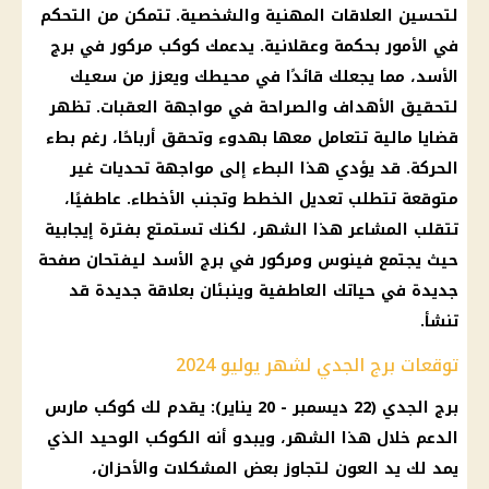
لتحسين العلاقات المهنية والشخصية. تتمكن من التحكم
في الأمور بحكمة وعقلانية. يدعمك كوكب مركور في برج
الأسد، مما يجعلك قائدًا في محيطك ويعزز من سعيك
لتحقيق الأهداف والصراحة في مواجهة العقبات. تظهر
قضايا مالية تتعامل معها بهدوء وتحقق أرباحًا، رغم بطء
الحركة. قد يؤدي هذا البطء إلى مواجهة تحديات غير
متوقعة تتطلب تعديل الخطط وتجنب الأخطاء. عاطفيًا،
تتقلب المشاعر هذا الشهر، لكنك تستمتع بفترة إيجابية
حيث يجتمع فينوس ومركور في برج الأسد ليفتحان صفحة
جديدة في حياتك العاطفية وينبئان بعلاقة جديدة قد
تنشأ.
توقعات برج الجدي لشهر يوليو 2024
برج الجدي (22 ديسمبر - 20 يناير): يقدم لك كوكب مارس
الدعم خلال هذا الشهر، ويبدو أنه الكوكب الوحيد الذي
يمد لك يد العون لتجاوز بعض المشكلات والأحزان،