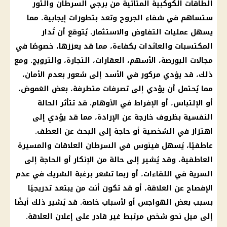
الطاقات الكوكبية المتأتية من برجي السرطان والثور
ستساهم في شفاء الجروح وتعد بتطورات إيجابية، مما
يسهل عمليات التفاوض والاستثمار. يُتوقع أن تُدار
المكتسبات والعائدات بكفاءة، مما قد يعززها، خصوصًا في
مجالات البورصة، الأسهم، العقارات، التجارة، والترويج. ومع
ذلك، قد يؤدي مركور في الأسد إلى شعور بعدم الأمان،
مما يُحتمل أن يؤدي إلى تصرفات متطرفة، بعض الغموض،
أو الإلتباس، أو الإفراط في الأوهام. قد تتأثر الحالة
النفسية بظروف خارجة عن الإرادة، مما قد يؤدي إلى
اهتزاز في الشخصية أو حاجة إلى البحث عن العطف.
عاطفيًا، يُسهل فينوس في السرطان العلاقات والمسيرة
العاطفية، وقد يُشير إلى حالة من الإنكار أو الحاجة إلى
السرية في اللقاءات، أو ربما تشعر برغبة الشريك في عدم
الإفصاح عن العلاقة، أو قد تكون أنت من يبتعد تدريجيًا
بسبب بعض الهواجس أو لأسباب خاصة. قد يُشير ذلك أيضًا
إلى ميل نحو شخص مرتبط غير قادر على إعلان العلاقة.