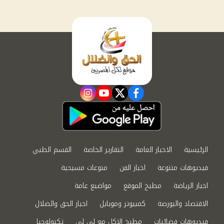
instagram
youtube
twitter
facebook
الرئيسية
الاخبار العامة
التقارير الخاصة
القسم الطبي
فيديوهات متنوعة
اخبار الفن
منوعات مسيحية
اخبار الرياضة
مطبخ الموقع
مواضيع عامة
الاقتصاد والبورصة
كمبيوتر وموبايل
اخبار الحق والضلال
فيديوهات فضائيات
مطبخ الاكل مع لى لى
تكنولوجيا