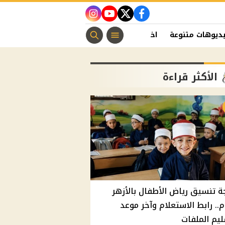
instagram
youtube
twitter
facebook
ديوهات متنوعة
اخبار الفن
منوعات مسيحية
اخبار الرياضة
الأكثر قراءة
ة تنسيق رياض الأطفال بالأزهر
م.. رابط الاستعلام وآخر موعد
يم الملفات