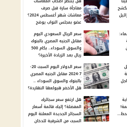
ينا
هل ينتظر أصحاب المعاشات
لكشح
مفاجأة سارة قبل صرف
ئيل
معاشات شهر أغسطس 2024؟
عضو بمجلس النواب يوضح
ماء:
سعر الريال السعودي اليوم
مقابل الجنيه المصري بالبنوك
والسوق السوداء.. بكام 500
ريال بعد الزيادة الأخيرة؟
ل
سعر الدولار اليوم السبت 20-
ة
7-2024 مقابل الجنيه المصري
جل
بالبنوك والسوق السوداء ..
هل الأخضر هيولعها النهاردة؟
ية
هل ارتفع سعر سجائرك
مة!
المفضلة؟ إليك قائمة أسعار
حظ...
السجائر الجديدة المعلنة اليوم
السبت من الشرقية للدخان