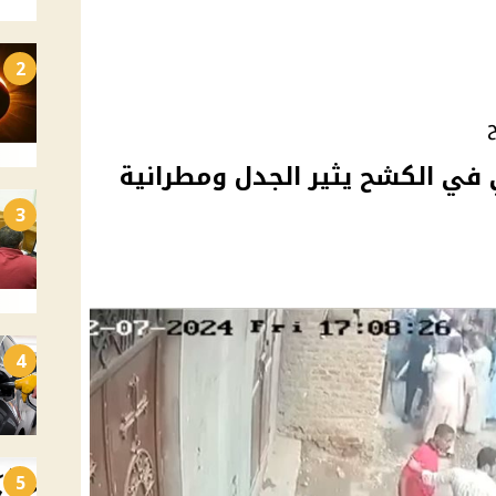
2
ح
في الكشح يثير الجدل ومطرانية
3
4
5