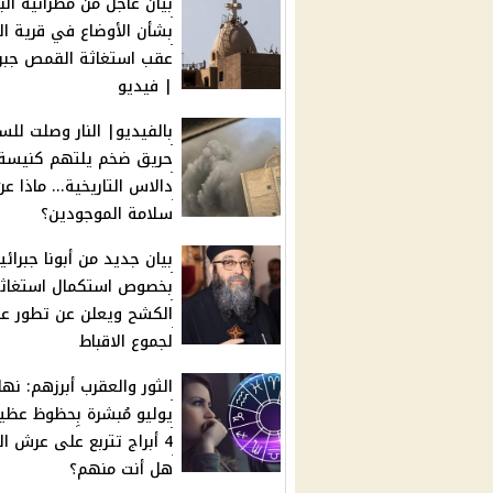
بيان عاجل من مطرانية البل
بشأن الأوضاع في قرية ا
عقب استغاثة القمص جبرا
| فيديو
بالفيديو| النار وصلت للس
حريق ضخم يلتهم كنيسة
دالاس التاريخية... ماذا عن
سلامة الموجودين؟
بيان جديد من أبونا جبرائي
بخصوص استكمال استغاث
الكشح ويعلن عن تطور عا
لجموع الاقباط
الثور والعقرب أبرزهم: نها
يوليو مُبشرة بِحظوظ عظي
4 أبراج تتربع على عرش ال
هل أنت منهم؟