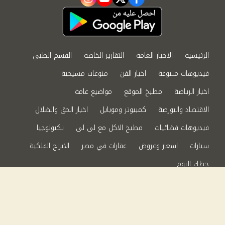
instagram
youtube
twitter
facebook
الرئيسية
الاخبار العامة
التقارير الخاصة
القسم الطبي
فيديوهات متنوعة
اخبار الفن
منوعات مسيحية
اخبار الرياضة
مطبخ الموقع
مواضيع عامة
الاقتصاد والبورصة
كمبيوتر وموبايل
اخبار الحق والضلال
فيديوهات فضائيات
مطبخ الاكل مع لى لى
تكنولوجيا
سيارات
اسعار وعروض
عقارات في مصر
الابراج الفلكية
حظك اليوم
من نحن
سياسة الخصوصية
اتصل بنا
©2024 الحق والضلال All Rights Reserved.
Powered by