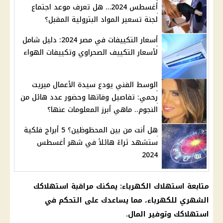
أغسطس 2024… هل تعرف موعد اجتماع
لجنة تسعير المواد البترولية المقبل؟
أسعار التكييفات في مصر 2024: دليل شامل
لأسعار التكييف الصحراوي وتكييفات الهواء
الوسط الفني يودع سيدة الأعمال ميريت
رحمي: تفاصيل وفاتها وحضور عدد هائل من
النجوم.. ماهي أبرز المعلومات عنها؟
هل أنت من بين المحظوظين؟ 5 أبراج فلكية
ستشهد ثراءً هائلاً في شهر أغسطس
2024
متابعة استهلاك الكهرباء: يمكنك مراقبة استهلاكك
الشهري للكهرباء، مما يساعدك على التحكم في
استهلاكك وتوفير المال.