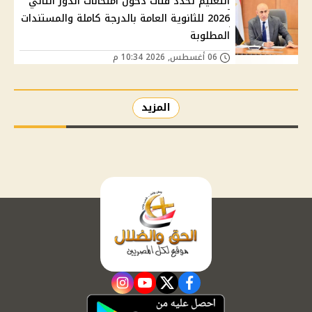
التعليم تحدد فئات دخول امتحانات الدور الثاني
2026 للثانوية العامة بالدرجة كاملة والمستندات
المطلوبة
06 أغسطس, 2026 10:34 م
المزيد
instagram
youtube
twitter
facebook