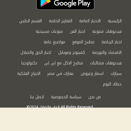
الرئيسية
الاخبار العامة
التقارير الخاصة
القسم الطبي
فيديوهات متنوعة
اخبار الفن
منوعات مسيحية
اخبار الرياضة
مطبخ الموقع
مواضيع عامة
الاقتصاد والبورصة
كمبيوتر وموبايل
اخبار الحق والضلال
فيديوهات فضائيات
مطبخ الاكل مع لى لى
تكنولوجيا
سيارات
اسعار وعروض
عقارات في مصر
الابراج الفلكية
حظك اليوم
من نحن
سياسة الخصوصية
اتصل بنا
©2024 الحق والضلال All Rights Reserved.
Powered by