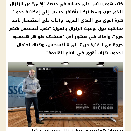
كتب هوغربيتس على حسابه في منصة "إكس" عن
الزلزال
الذي ضرب وسط
تركيا
(أضنة)، مشيراً إلى إمكانية حدوث
هزة أقوى في المدى القريب. وأجاب على استفسار لأحد
متابعيه حول توقيت
الزلزال
بالقول: "نعم.. أغسطس شهر
حرج". وأضاف في منشور آخر: "سنشهد ظواهر هندسية
حرجة في الفترة من 7 إلى 8 أغسطس، وهناك احتمال
لحدوث هزات أقوى في الأيام القادمة".
تحذيرات هوغربيتس حول زلزال جديد في تركيا