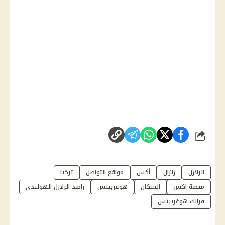
شارك
الزلازل
زلزال
أكس
مواقع التواصل
تركيا
منصة إكس
السكان
هوغربيتس
راصد الزلازل الهولندي
فرانك هوغربيتس