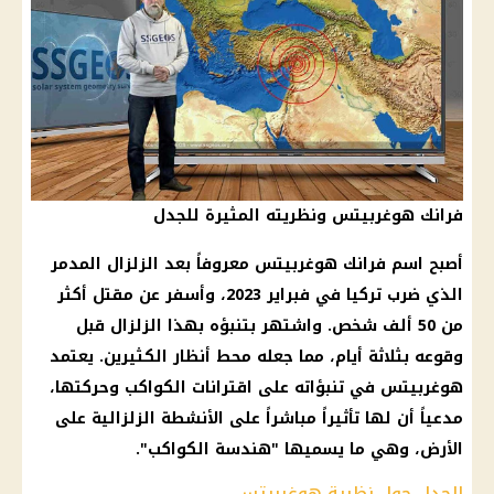
فرانك هوغربيتس ونظريته المثيرة للجدل
أصبح اسم فرانك هوغربيتس معروفاً بعد
الزلزال
المدمر
الذي ضرب
تركيا
في فبراير 2023، وأسفر عن مقتل أكثر
من 50 ألف شخص. واشتهر بتنبؤه بهذا
الزلزال
قبل
وقوعه بثلاثة أيام، مما جعله محط أنظار الكثيرين. يعتمد
هوغربيتس في تنبؤاته على اقترانات الكواكب وحركتها،
مدعياً أن لها تأثيراً مباشراً على الأنشطة الزلزالية على
الأرض، وهي ما يسميها "هندسة الكواكب".
الجدل حول نظرية هوغربيتس