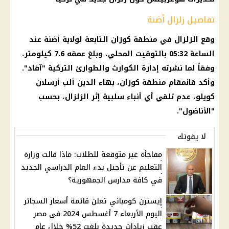
تفاصيل زلزال أضنة
وقع
الزلزال
في منطقة كوزان التابعة لولاية أضنة عند
الساعة 05:32 بالتوقيت المحلي، وبلغ عمقه 7.6 كيلومتر،
وفقاً لما نشرته إدارة الكوارث والطوارئ التركية "آفاد".
وأكد قائمقام منطقة كوزان، بهاء الدين ألب أرسلان
كويلو، عدم تلقي أي أنباء سلبية إثر
الزلزال
، بحسب
"الأناضول".
لا يفوتك
مفاجأة غير متوقعة للطلاب: ماذا قالت وزارة
التعليم عن تأجيل بدء العام الدراسي الجديد
في كافة مدارس الجمهورية؟
إيسترن كومباني تعلن قائمة أسعار السجائر
اليوم الأربعاء 7 أغسطس 2024 في مصر
عقب زيادات جديدة بلغت 52% خلال عام