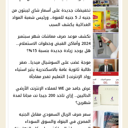
تخفيضات جديدة على أسعار شاي ليبتون من
جنيه لـ 5 جنيه للعبوة.. ورئيس شعبة المواد
الغذائية يكشف السبب
نكشف موعد صرف معاشات شهر سبتمبر
2024 وأماكن القبض وخطوات الاستعلام…
هل يوجد زيادة جديدة بنسبة 15%؟
موجة غضب على السوشيال ميديا.. صفر
طالبة ثانوية عامة بالاسكندرية يثير استياء
رواد الإنترنت| التعليم تفجر مفاجأة
عرض جامد من WE لعملاء الإنترنت الأرضي
الحاليين.. إزاي تاخد 200 جيجا نت مجانا لمدة
شهرين؟
سعر صرف الريال السعودي مقابل الجنيه
المصري في البنوك والسوق السوداء