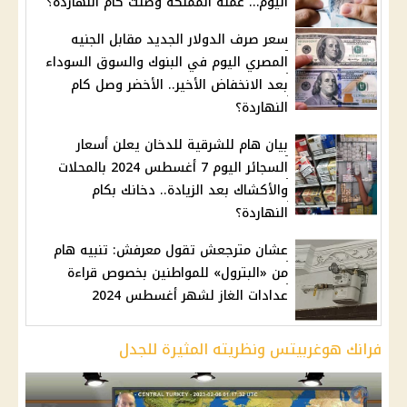
اليوم… عملة المملكة وصلت كام النهاردة؟
سعر صرف الدولار الجديد مقابل الجنيه
المصري اليوم في البنوك والسوق السوداء
بعد الانخفاض الأخير.. الأخضر وصل كام
النهاردة؟
بيان هام للشرقية للدخان يعلن أسعار
السجائر اليوم 7 أغسطس 2024 بالمحلات
والأكشاك بعد الزيادة.. دخانك بكام
النهاردة؟
عشان مترجعش تقول معرفش: تنبيه هام
من «البترول» للمواطنين بخصوص قراءة
عدادات الغاز لشهر أغسطس 2024
فرانك هوغربيتس ونظريته المثيرة للجدل