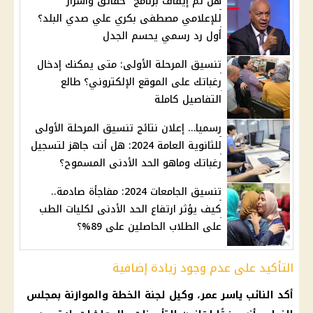
هل تم إيقاف برنامج "حقائق وأسرار"
للإعلامي مصطفى بكري علي صدي البلد؟
أول رد رسمي يحسم الجدل
تنسيق المرحلة الأولى: متى يمكنك إدخال
رغباتك على الموقع الإلكتروني؟ طالع
التفاصيل كاملة
رسميا… إعلان نتائج تنسيق المرحلة الأولى
للثانوية العامة 2024: هل أنت جاهز لتسجيل
رغباتك وماهو الحد الأدنى المسموح؟
تنسيق الجامعات 2024: مفاجأة صادمة..
كيف يؤثر ارتفاع الحد الأدنى لكليات الطب
على الطلاب الحاصلين على 89%؟
التأكيد على عدم وجود زيادة إضافية
أكد النائب ياسر عمر، وكيل لجنة الخطة والموازنة بمجلس