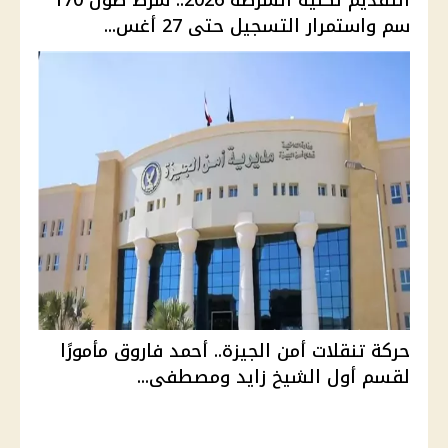
سم واستمرار التسجيل حتى 27 أغس...
حركة تنقلات أمن الجيزة.. أحمد فاروق مأمورًا
لقسم أول الشيخ زايد ومصطفى...