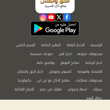
instagram
youtube
twitter
facebook
الرئيسية
الاخبار العامة
التقارير الخاصة
القسم الطبي
فيديوهات متنوعة
اخبار الفن
منوعات مسيحية
اخبار الرياضة
مطبخ الموقع
مواضيع عامة
الاقتصاد والبورصة
كمبيوتر وموبايل
اخبار الحق والضلال
فيديوهات فضائيات
مطبخ الاكل مع لى لى
تكنولوجيا
سيارات
اسعار وعروض
عقارات في مصر
الابراج الفلكية
حظك اليوم
من نحن
سياسة الخصوصية
اتصل بنا