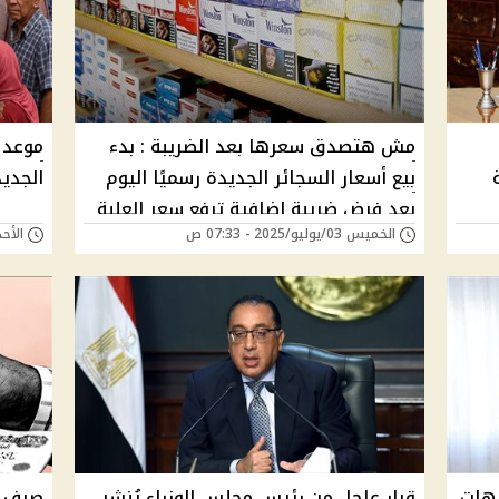
مش هتصدق سعرها بعد الضريبة : بدء
بيع أسعار السجائر الجديدة رسميًا اليوم
الجديدة 15% ونصائح مه
بعد فرض ضريبة إضافية ترفع سعر العلبة
الخميس 03/يوليو/2025 - 07:33 ص
الأحد 29/يونيو/2025 - 
بشكل غير مسبوق -علبتك وصلت كام؟
السيسي: 3 توجيهات
قرار عاجل من رئيس مجلس الوزراء يُنشر