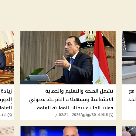
2 رسميًا مع
تشمل الصحة والتعليم والحماية
لحد
الاجتماعية وتسهيلات الضريبة..مدبولي
الدور
ووزير المالية يبحثان الموازنة العامة
العامل
الثلاثاء 30/يونيو/2026 - 02:21 م
الإثنين 29/يونيو/26
الجديدة