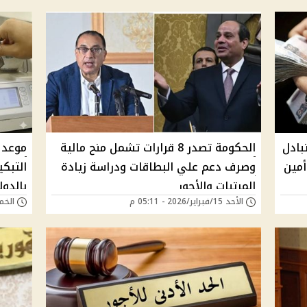
بادل
الحكومة تصدر 8 قرارات تشمل منح مالية
أمين
وصرف دعم علي البطاقات ودراسة زيادة
التبكي
المرتبات والأجور
بالدول
الأحد 15/فبراير/2026 - 05:11 م
الخميس 05/فبراي