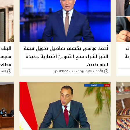
اشات
أحمد موسى يكشف تفاصيل تحويل قيمة
البنك
نة
الخبز لشراء سلع التموين اختيارية جديدة
للمواطنين
مطلع 
الأحد 07/يونيو/2026 - 09:22 ص
السبت 30/مايو/026