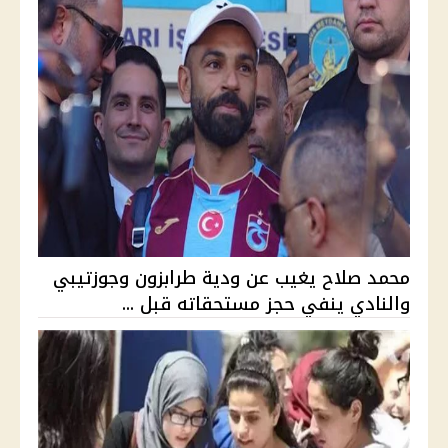
محمد صلاح يغيب عن ودية طرابزون وجوزتيبي
والنادي ينفي حجز مستحقاته قبل ...