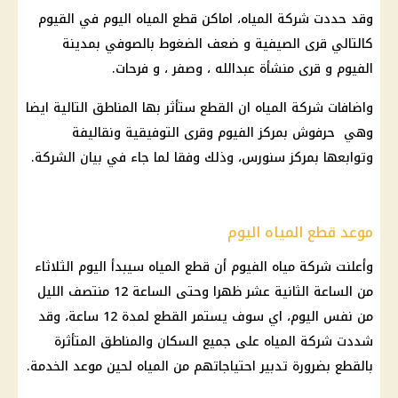
وقد حددت
شركة
المياه
،
اماكن قطع المياه
اليوم
في القيوم
كالتالي قرى الصيفية و ضعف الضغوط بالصوفي بمدينة
الفيوم و قرى منشأة عبدالله ، وصفر ، و فرحات.
واضافات
شركة
المياه
ان القطع ستأثر بها المناطق التالية ايضا
وهي حرفوش بمركز الفيوم وقرى التوفيقية ونقاليفة
وتوابعها بمركز سنورس، وذلك وفقا لما جاء في بيان
الشركة
.
موعد قطع المياه اليوم
وأعلنت
شركة
مياه
الفيوم أن
قطع المياه
سيبدأ
اليوم
الثلاثاء
من الساعة الثانية عشر ظهرا وحتى الساعة 12 منتصف الليل
من نفس
اليوم
، اي سوف يستمر القطع لمدة 12 ساعة، وقد
شددت
شركة
المياه
على جميع
السكان
والمناطق المتأثرة
بالقطع بضرورة تدبير احتياجاتهم من
المياه
لحين
موعد
الخدمة.