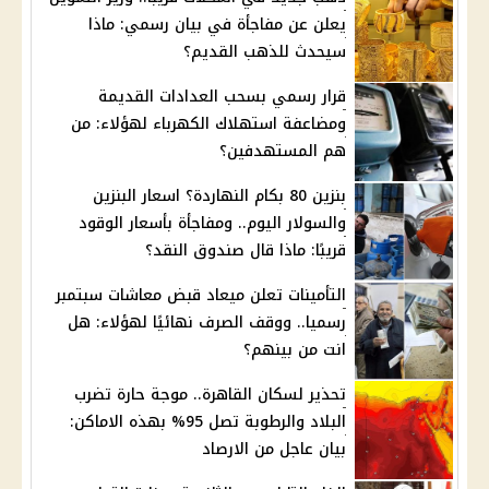
يعلن عن مفاجأة في بيان رسمي: ماذا
سيحدث للذهب القديم؟
قرار رسمي بسحب العدادات القديمة
ومضاعفة استهلاك الكهرباء لهؤلاء: من
هم المستهدفين؟
بنزين 80 بكام النهاردة؟ اسعار البنزين
والسولار اليوم.. ومفاجأة بأسعار الوقود
قريبًا: ماذا قال صندوق النقد؟
التأمينات تعلن ميعاد قبض معاشات سبتمبر
رسميا.. ووقف الصرف نهائيًا لهؤلاء: هل
انت من بينهم؟
تحذير لسكان القاهرة.. موجة حارة تضرب
البلاد والرطوبة تصل 95% بهذه الاماكن:
بيان عاجل من الارصاد