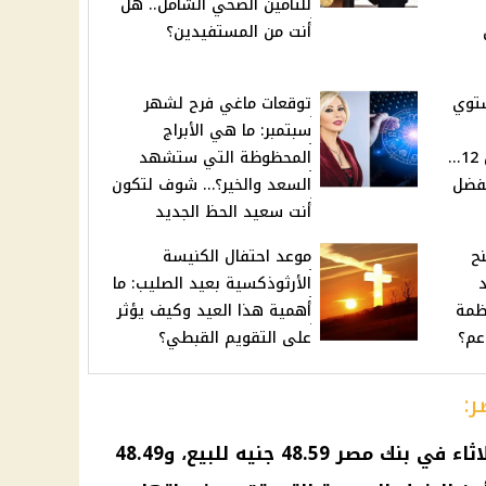
للتأمين الصحي الشامل.. هل
أنت من المستفيدين؟
شتوي
توقعات ماغي فرح لشهر
سبتمبر: ما هي الأبراج
الجمعة لتصبح 11 بدلاً من 12...
المحظوظة التي ستشهد
تفضل
السعد والخير؟… شوف لتكون
أنت سعيد الحظ الجديد
ح
موعد احتفال الكنيسة
لد
الأرثوذكسية بعيد الصليب: ما
تظمة
أهمية هذا العيد وكيف يؤثر
عم؟
على التقويم القبطي؟
ر:
كما سجل سعر الدولار اليوم الثلاثاء في بنك مصر 48.59 جنيه للبيع، و48.49