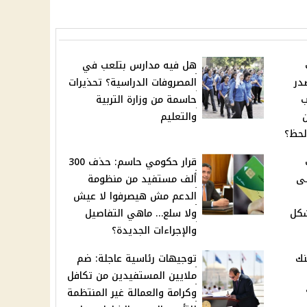
هل فيه مدارس بتلعب في
در
المصروفات الدراسية؟ تحذيرات
ب
حاسمة من وزارة التربية
والتعليم
لحظ؟
قرار حكومي حاسم: حذف 300
لى
ألف مستفيد من منظومة
الدعم مش هيصرفوا لا عيش
شكل
ولا سلع… ماهي التفاصيل
والإجراءات الجديدة؟
نك
توجيهات رئاسية عاجلة: ضم
ملايين المستفيدين من تكافل
%؟
وكرامة والعمالة غير المنتظمة