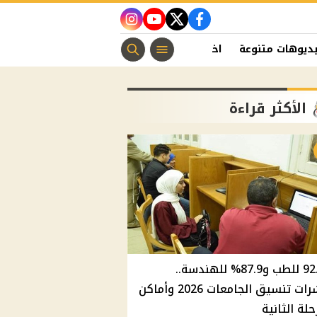
instagram
youtube
twitter
facebook
ديوهات متنوعة
اخبار الفن
منوعات مسيحية
اخبار الرياضة
الأكثر قراءة
92.8% للطب و87.9% للهندسة..
مؤشرات تنسيق الجامعات 2026 وأماكن
حلة الثانية