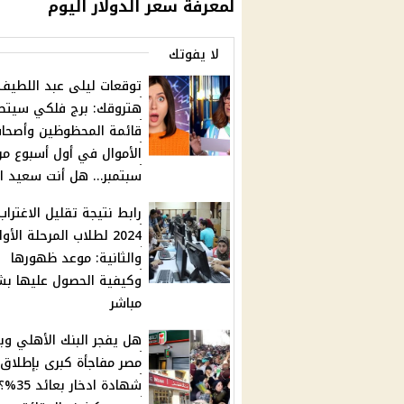
لمعرفة سعر الدولار اليوم
لا يفوتك
توقعات ليلى عبد اللطيف
هتروقك: برج فلكي سيتص
قائمة المحظوظين وأصحا
الأموال في أول أسبوع من
سبتمبر… هل أنت سعيد ا
رابط نتيجة تقليل الاغتراب
2024 لطلاب المرحلة الأو
والثانية: موعد ظهورها
وكيفية الحصول عليها ب
مباشر
هل يفجر البنك الأهلي وب
مصر مفاجأة كبرى بإطلاق
شهادة ادخار بعائد 35