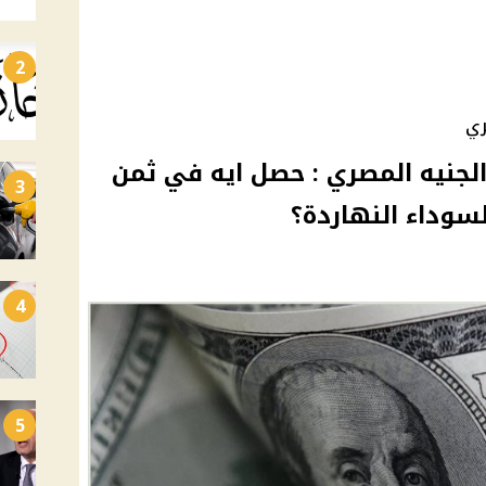
2
ري
الجنيه المصري : حصل ايه في ثمن
3
سوداء النهاردة؟
4
5