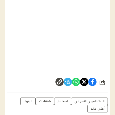
شارك
البنك العربي الافريقي
استثمار
شهادات
البنوك
أعلي عائد