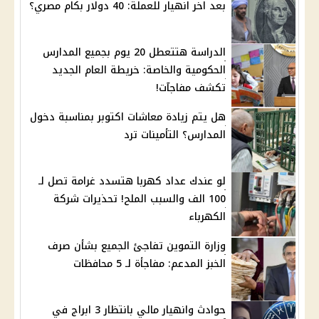
بعد اخر انهيار للعملة: 40 دولار بكام مصري؟
الدراسة هتتعطل 20 يوم بجميع المدارس
الحكومية والخاصة: خريطة العام الجديد
تكشف مفاجآت!
هل يتم زيادة معاشات اكتوبر بمناسبة دخول
المدارس؟ التأمينات ترد
لو عندك عداد كهربا هتسدد غرامة تصل لـ
100 الف والسبب الملح! تحذيرات شركة
الكهرباء
وزارة التموين تفاجئ الجميع بشأن صرف
الخبز المدعم: مفاجأة لـ 5 محافظات
حوادث وانهيار مالي بانتظار 3 ابراج في