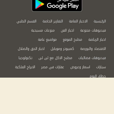
الرئيسية
الاخبار العامة
التقارير الخاصة
القسم الطبي
فيديوهات متنوعة
اخبار الفن
منوعات مسيحية
اخبار الرياضة
مطبخ الموقع
مواضيع عامة
الاقتصاد والبورصة
كمبيوتر وموبايل
اخبار الحق والضلال
فيديوهات فضائيات
مطبخ الاكل مع لى لى
تكنولوجيا
سيارات
اسعار وعروض
عقارات في مصر
الابراج الفلكية
حظك اليوم
من نحن
سياسة الخصوصية
اتصل بنا
©2024 الحق والضلال All Rights Reserved.
Powered by