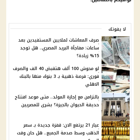
لا يفوتك
صرف المعاشات لملايين المستفيدين بعد
ساعات: مفاجأة البريد المصري.. هل توجد
15% زيادة؟
لو محوش 100 ألف هتقبض 40 الف والصرف
فوري: فرصة ذهبية بـ 3 بنوك منها بالبنك
الاهلي
بالتزامن مع إجازة المولد.. متى موعد افتتاح
حديقة الحيوان بالجيزة؟ بشرى للمصريين
عيار 21 يرتفع الان: قفزة جديدة بـ سعر
الذهب وسط صدمة الجميع.. هل حان وقت