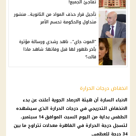
تفاجئ الجميع!
تأجيل قرار حذف المواد من الثانوية.. منشور
متداول والحكومة تحسم الأمر
"الموت جاي".. ناهد رشدي ورسالة مؤثرة
بآخر ظهور لها قبل وفاتها: شاهد ماذا
قالت؟
انخفاض درجات الحرارة
الانباء السارة أن هيئة
الارصاد الجوية
أعلنت عن بدء
الانخفاض التدريجي في
درجات الحرارة
الذي سيشهده
الطقس
بداية من
اليوم
السبت الموافق 14
سبتمبر
،
لتسجل
درجة الحرارة
في
القاهرة
معدلات تتراوح ما بين
34 درجة للعظمى.