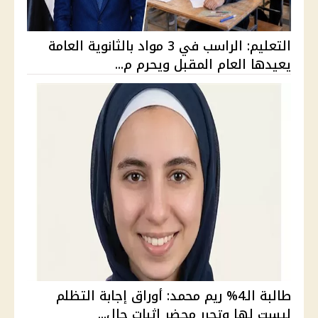
التعليم: الراسب في 3 مواد بالثانوية العامة
يعيدها العام المقبل ويحرم م...
طالبة الـ4% ريم محمد: أوراق إجابة التظلم
ليست لها وتحرر محضر إثبات حال...