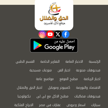
instagram
youtube
twitter
facebook
الرئيسية
الاخبار العامة
التقارير الخاصة
القسم الطبي
فيديوهات متنوعة
اخبار الفن
منوعات مسيحية
اخبار الرياضة
مطبخ الموقع
مواضيع عامة
الاقتصاد والبورصة
كمبيوتر وموبايل
اخبار الحق والضلال
فيديوهات فضائيات
مطبخ الاكل مع لى لى
تكنولوجيا
سيارات
اسعار وعروض
عقارات في مصر
الابراج الفلكية