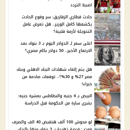
اضبط التردد
حادث قطاري الزقازيق: سر وقوع الحادث
يكشفها كامل الوزير.. هل تعرض عامل
التحويلة لأزمة قلبية؟
اعلى سعر لـ الدولار اليوم بـ 3 بنوك بعد
الارتفاع الأخير.. 50 دولار بكام مصري؟
هل يتم إلغاء شهادات البنك الاهلي وبنك
مصر 27% و 30%؟.. توقعات صادمة من
خبراء!
البيض بـ 4 جنيه والبطاطس بعشرة جنيه:
بشرى سارة من الحكومة قبل الدراسة
لو محوش 100 ألف هتقبض 40 الف والصرف
فوري: فرصة ذهبية بـ 3 بنوك منها بالبنك