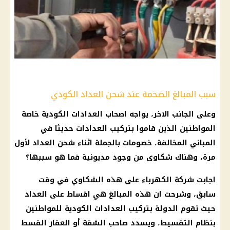
سبب المبالغ الضخمة عند شحن العداد الكودي
وعلى الجانب الاخر، يواجه اصحاب
العدادات الكودية
خاصة
المواطنين الذين قاموا بتركيب
العدادات
حديثا في
المباني المخالفة، خصومات بالجملة اثناء شحن العداد لأول
مرة، وهناك شكاوى من وجود مديونية فما هو سببها؟
اجابت
شركة الكهرباء
على هذه الشكاوي في وقت
سابق، وشرحت ان هذه المبالغ هي اقساط على العداد
حيث تقوم الدولة بتركيب
العدادات الكودية
للمواطنين
بنظام التقسيط، ويسدد صاحب الشقة أو العقار القسط