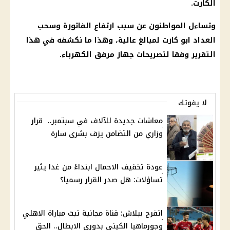
الكارت.
وتساءل المواطنون عن سبب ارتفاع الفاتورة وسحب
العداد
ابو كارت لمبالغ عالية، وهذا ما نكشفه في هذا
التقرير وفقا لتصريحات جهاز
مرفق الكهرباء
.
لا يفوتك
معاشات جديدة للآلاف في سبتمبر.. قرار
وزاري من التضامن يزف بشرى سارة
عودة تخفيف الاحمال ابتداءً من غدا يثير
تساؤلات: هل صدر القرار رسميا؟
اتفرج ببلاش: قناة مجانية تبث مباراة الاهلي
وجورماهيا الكيني بدوري الابطال.. الحق