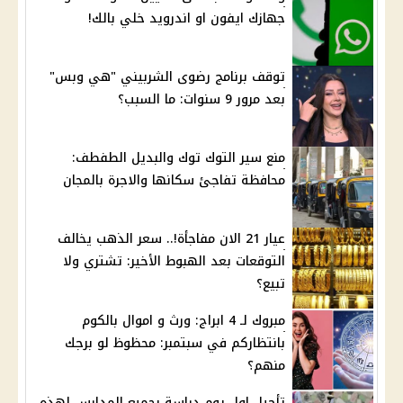
جهازك ايفون او اندرويد خلي بالك!
توقف برنامج رضوى الشربيني "هي وبس"
بعد مرور 9 سنوات: ما السبب؟
منع سير التوك توك والبديل الطفطف:
محافظة تفاجئ سكانها والاجرة بالمجان
عيار 21 الان مفاجأة!.. سعر الذهب يخالف
التوقعات بعد الهبوط الأخير: تشتري ولا
تبيع؟
مبروك لـ 4 ابراج: ورث و اموال بالكوم
بانتظاركم في سبتمبر: محظوظ لو برجك
منهم؟
تأجيل اول يوم دراسة بجميع المدارس لهذه