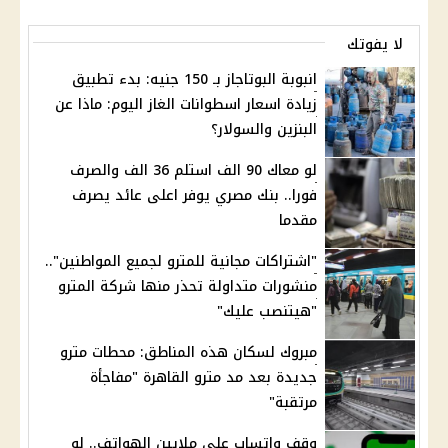
لا يفوتك
انبوبة البوتاجاز بـ 150 جنيه: بدء تطبيق
زيادة اسعار اسطوانات الغاز اليوم: ماذا عن
البنزين والسولار؟
لو معاك 90 الف استلم 36 الف والصرف
فورا.. بنك مصري يوفر اعلى عائد يصرف
مقدما
"اشتراكات مجانية للمترو لجميع المواطنين"..
منشورات متداولة تحذر منها شركة المترو
"هيتنصب عليك"
مبروك لسكان هذه المناطق: محطات مترو
جديدة بعد مد مترو القاهرة "مفاجأة
مرتقبة"
وقف واتساب على ملايين الهواتف.. لو