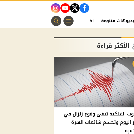
instagram
youtube
twitter
facebook
ديوهات متنوعة
اخبار الفن
منوعات مسيحية
اخبار الرياضة
الأكثر قراءة
وث الفلكية تنفي وقوع زلزال في
اليوم وتحسم شائعات الهزة
مرة