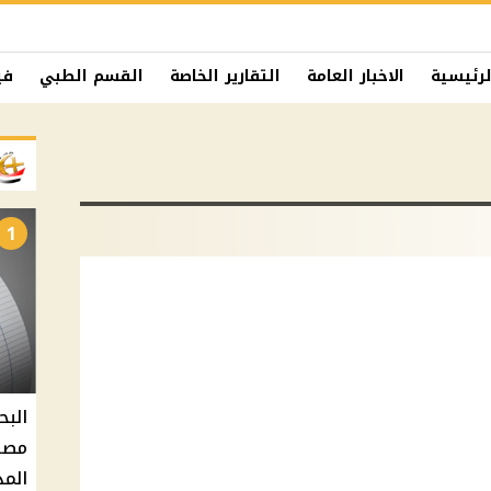
لرئيسية
الاخبار العامة
التقارير الخاصة
القسم الطبي
في
1
البح
مصر 
المد