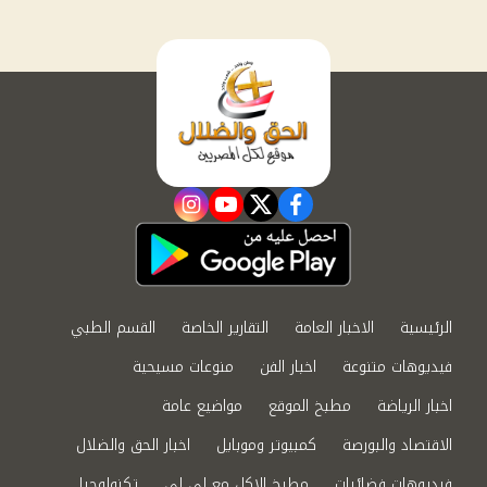
instagram
youtube
twitter
facebook
الرئيسية
الاخبار العامة
التقارير الخاصة
القسم الطبي
فيديوهات متنوعة
اخبار الفن
منوعات مسيحية
اخبار الرياضة
مطبخ الموقع
مواضيع عامة
الاقتصاد والبورصة
كمبيوتر وموبايل
اخبار الحق والضلال
فيديوهات فضائيات
مطبخ الاكل مع لى لى
تكنولوجيا