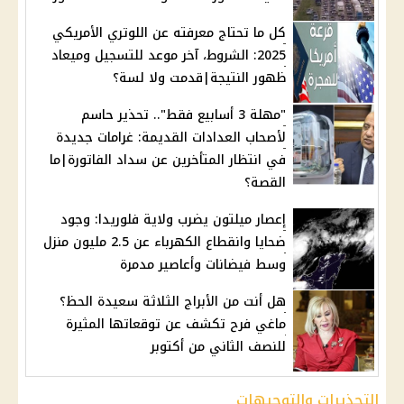
كل ما تحتاج معرفته عن اللوتري الأمريكي
2025: الشروط، آخر موعد للتسجيل وميعاد
ظهور النتيجة|قدمت ولا لسة؟
"مهلة 3 أسابيع فقط".. تحذير حاسم
لأصحاب العدادات القديمة: غرامات جديدة
في انتظار المتأخرين عن سداد الفاتورة|ما
القصة؟
إعصار ميلتون يضرب ولاية فلوريدا: وجود
ضحايا وانقطاع الكهرباء عن 2.5 مليون منزل
وسط فيضانات وأعاصير مدمرة
هل أنت من الأبراج الثلاثة سعيدة الحظ؟
ماغي فرح تكشف عن توقعاتها المثيرة
للنصف الثاني من أكتوبر
التحذيرات والتوجيهات