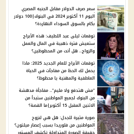
سعر صرف الدولار مقابل الجنيه المصري
اليوم 11 أكتوبر 2024 في البنوك|100 دولار
بكام بالسوق السوداء النهاردة؟
توقعات ليلى عبد اللطيف: هذه الأبراج
ستعيش فترة ذهبية في المال والعمل
والزواج.. هل أنت من المحظوظين؟
توقعات الأبراج للعام الجديد 2025: ماذا
يحمل لك الحظ من مفاجآت في الحياة
العاطفية والمهنية يا محظوظ؟
"مش هتدفع ولا مليم".. مفاجأة مدهشة
من البنوك لجميع المواطنين ستبدأ من
الاثنين المقبل 15 أكتوبر|ما القصة؟
صورة مثيرة للجدل: هل هي لنزوح
المواطنين من فلوريدا بسبب إعصار ميلتون؟
حقيقة الصورة المتداولة تكشف المستور