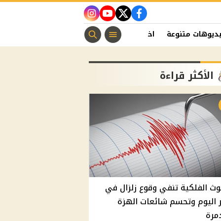
instagram
youtube
twitter
facebook
ديوهات متنوعة
اخبار الفن
منوعات مسيحية
اخبار الرياضة
الأكثر قراءة
وث الفلكية تنفي وقوع زلزال في
اليوم وتحسم شائعات الهزة
مرة