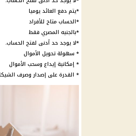
*لا يوجد حد أدنى لفتح
الحساب
.
*يتم دفع
العائد
يوميا
*
الحساب
متاح للأفراد
*بالجنيه المصري فقط
*لا يوجد حد أدنى لفتح
الحساب
.
* سهولة
تحويل الأموال
* إمكانية إيداع وسحب
الأموال
* القدرة على إصدار وصرف الشيكا