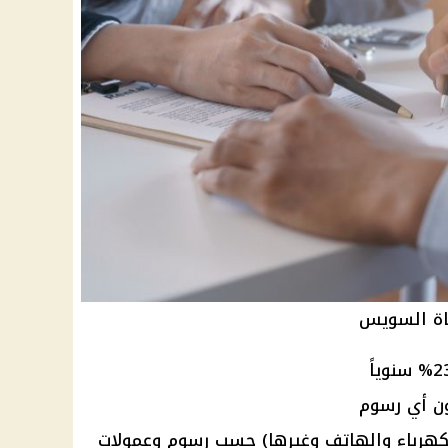
اة السويس
ون أي
رسوم
كهرباء
والهاتف وغيرها) حسب
رسوم
وعمولات