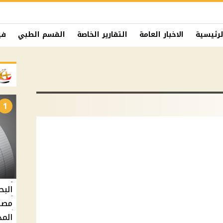
لرئيسية
الاخبار العامة
التقارير الخاصة
القسم الطبي
في
1
البح
مصر 
المد