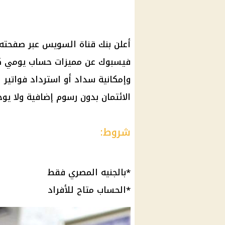
أعلن
بنك قناة السويس
عبر صفحته
فيسبوك
عن مميزات
حساب
يومي ك
وإمكانية سداد أو استرداد
فواتير
ا
الائتمان
بدون
رسوم
إضافية ولا يو
شروط:
*بالجنيه المصري فقط
*
الحساب
متاح للأفراد