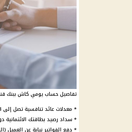
تفاصيل حساب يومي كاش ببنك قن
* معدلات
عائد
تنافسية تصل إلى 23% سنوياً
* سداد رصيد بطاقتك الائتمانية د
*
دفع الفواتير
نيابة عن العميل (
ال