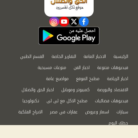
instagram
youtube
twitter
facebook
الرئيسية
الاخبار العامة
التقارير الخاصة
القسم الطبي
فيديوهات متنوعة
اخبار الفن
منوعات مسيحية
اخبار الرياضة
مطبخ الموقع
مواضيع عامة
الاقتصاد والبورصة
كمبيوتر وموبايل
اخبار الحق والضلال
فيديوهات فضائيات
مطبخ الاكل مع لى لى
تكنولوجيا
سيارات
اسعار وعروض
عقارات في مصر
الابراج الفلكية
حظك اليوم
من نحن
سياسة الخصوصية
اتصل بنا