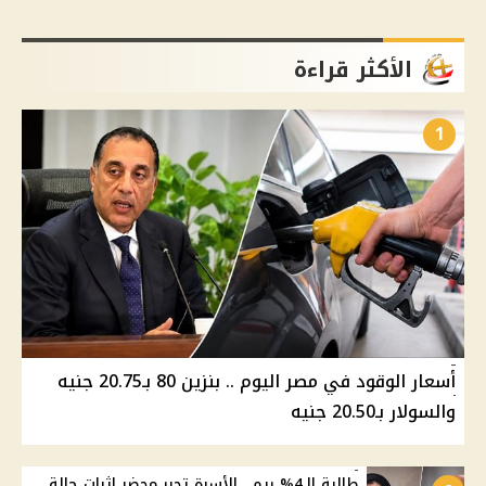
الأكثر قراءة
1
أسعار الوقود في مصر اليوم .. بنزين 80 بـ20.75 جنيه
والسولار بـ20.50 جنيه
طالبة الـ4% ريم.. الأسرة تحرر محضر إثبات حالة