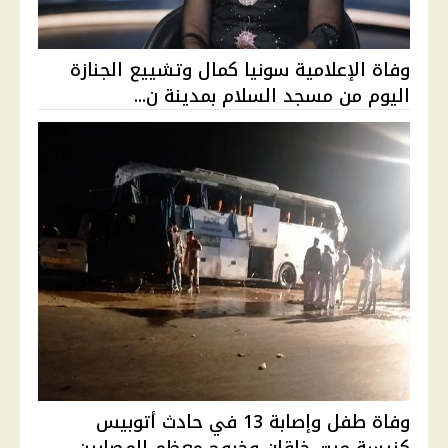
وفاة الإعلامية سونيا كمال وتشييع الجنازة
اليوم من مسجد السلام بمدينة ن...
وفاة طفل وإصابة 13 في حادث أتوبيس
كنيسة ميت خاقان وخروج معظم المصابين ...