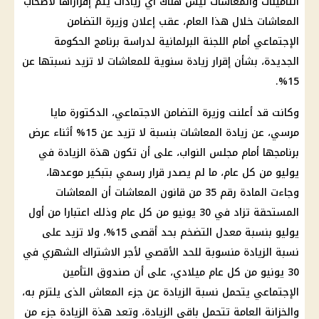
التأمينات والمعاشات
ليس هناك أي زيادات يتم إقراراها
لأصحاب
المعاشات
خلال هذا العام، عقب إعلان وزيرة
التضامن
الإجتماعي
أمام اللجنة البرلمانية لدراسة برنامج
الحكومة
الجديدة، بشأن إقرار زيادة سنوية للمعاشات لا تزيد نسبتها عن
15%.
وكانت قد أعلنت وزيرة
التضامن الاجتماعي
، الدكتورة مايا
مرسي، عن
زيادة المعاشات
بنسبة لا تزيد عن 15% أثناء عرض
برنامجها أمام
مجلس النواب
، على أن تكون هذة الزيادة في
يوليو من كل عام، ما لم يصدر
قرار
رسمي بتبكير موعدها،
وجاءت
المادة
رقم 35 من قانون
المعاشات
أن
المعاشات
المستحقة تزاد في 30 يونيو من كل عام وذلك اعتبارا من أول
يوليو بنسبة
معدل التضخم
بحد أقصى 15%، ولا تزيد على
نسبة الزيادة منسوبة للحد الأقصي لأجر الاشتراك الشهري في
30 يونيو من كل عام ميلادي، على أن صندوق التأمين
الإجتماعي يتحمل نسبة الزيادة عن جزء
المعاش
الذى يلتزم به،
والخزانة العامة تتحمل باقي الزيادة، وتعد هذة الزيادة جزء من