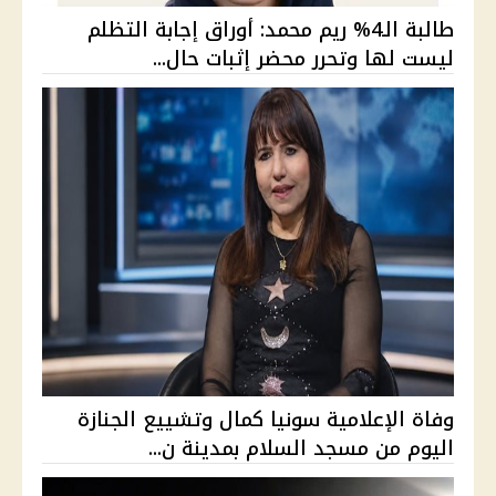
طالبة الـ4% ريم محمد: أوراق إجابة التظلم
ليست لها وتحرر محضر إثبات حال...
وفاة الإعلامية سونيا كمال وتشييع الجنازة
اليوم من مسجد السلام بمدينة ن...