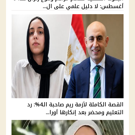
أغسطس: لا دليل علمي على ال...
القصة الكاملة لأزمة ريم صاحبة الـ4%: رد
التعليم ومحضر بعد إنكارها أورا...