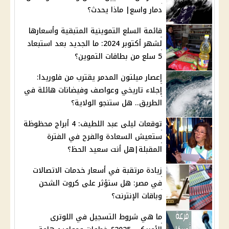
دمار واسع| ماذا يحدث؟
قائمة السلع التموينية المتبقية وأسعارها
لشهر أكتوبر 2024: ما الجديد بعد استبعاد
5 سلع من بطاقات التموين؟
إعصار ميلتون المدمر يقترب من فلوريدا:
إجلاء تاريخي وعواصف وفيضانات هائلة في
الطريق.. هل ستنجو الولاية؟
توقعات ليلى عبد اللطيف: 4 أبراج محظوظة
ستعيش السعادة والفرح في الفترة
المقبلة|هل أنت سعيد الحظ؟
زيادة مرتقبة في أسعار خدمات الاتصالات
في مصر: هل ستؤثر على كروت الشحن
وباقات الإنترنت؟
ما هي شروط التسجيل في اللوترى