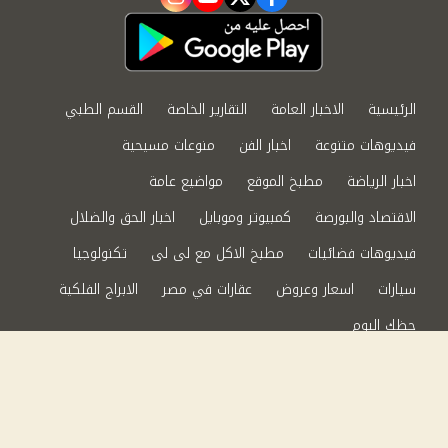
instagram
youtube
twitter
facebook
الرئيسية
الاخبار العامة
التقارير الخاصة
القسم الطبي
فيديوهات متنوعة
اخبار الفن
منوعات مسيحية
اخبار الرياضة
مطبخ الموقع
مواضيع عامة
الاقتصاد والبورصة
كمبيوتر وموبايل
اخبار الحق والضلال
فيديوهات فضائيات
مطبخ الاكل مع لى لى
تكنولوجيا
سيارات
اسعار وعروض
عقارات في مصر
الابراج الفلكية
حظك اليوم
من نحن
سياسة الخصوصية
اتصل بنا
©2024 الحق والضلال All Rights Reserved.
Powered by