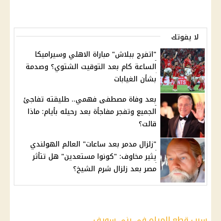
لا يفوتك
"اتفرج ببلاش" مباراة الاهلي وسيراميكا
الساعة كام بعد التوقيت الشتوي؟ وصدمة
بشأن الغيابات
بعد وفاة مصطفى فهمي.. طليقته تفاجئ
الجميع وتفجر مفاجأة بعد رحيله بأيام: ماذا
قالت؟
"زلزال مدمر بعد ساعات" العالم الهولندي
يثير مخاوف: "كونوا مستعدين" هل تتأثر
مصر بعد زلزال شرم الشيخ؟
سبب قطع المياه في بني سويف