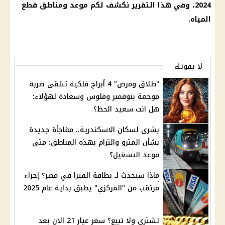
2024، وفي هذا التقرير نكشف لكم موعد ومناطق قطع
المياه.
لا يفوتك
"طلاق ومرض" 4 أبراج فلكية تتلقى ضربة
موجعة بنوفمبر وفلوس وسعادة لهؤلاء:
هل انت سعيد الحظ؟
بشرى لسكان الاسكندرية.. مفاجأة جديدة
بشأن المترو والترام بهذه المناطق: متى
موعد التشغيل؟
ماذا سيحدث لـ بطاقة الفيزا في مصر؟ إجراء
مرتقب من "المركزي" يطبق بداية عام 2025
تشتري ولا تبيع؟ سعر عيار 21 الان بعد