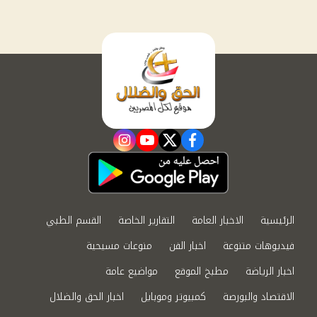
instagram
youtube
twitter
facebook
الرئيسية
الاخبار العامة
التقارير الخاصة
القسم الطبي
فيديوهات متنوعة
اخبار الفن
منوعات مسيحية
اخبار الرياضة
مطبخ الموقع
مواضيع عامة
الاقتصاد والبورصة
كمبيوتر وموبايل
اخبار الحق والضلال