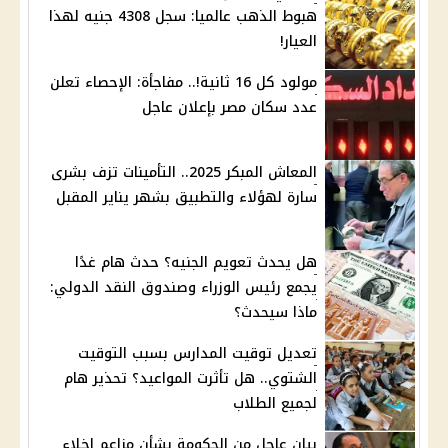
هبوط الذهب عالميا: سجل 4308 جنيه لهذا
العيار!
مولود كل 16 ثانية!.. مفاجأة: الإحصاء تعلن
عدد سكان مصر بإعلان عاجل
المعاش المبكر 2025.. التأمينات تزف بشرى
سارة لهؤلاء والتطبيق بشهر يناير المقبل
هل يحدث تعويم الجنيه؟ حدث هام غدًا
يجمع رئيس الوزراء وصندوق النقد الدولي:
ماذا سيحدث؟
تعديل توقيت المدارس بسبب التوقيت
الشتوي.. هل تأثرت المواعيد؟ تحذير هام
لجميع الطلاب
بيان عاجل من الحكومة بشأن مزاعم إخلاء