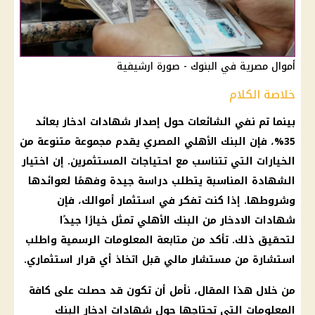
أموال مصرية في البنوك - صورة ارشيفية
خلاصة الكلام
بينما تم نفي
الشائعات
حول إصدار
شهادات ادخار
بعائد
35%، فإن
البنك الأهلي المصري
يقدم مجموعة متنوعة من
الخيارات التي تتناسب مع احتياجات
المستثمرين
. إن اختيار
الشهادة
المناسبة يتطلب
دراسة
جيدة وفهمًا لعوائدها
وشروطها. إذا كنت تفكر في
استثمار
أموالك، فإن
شهادات الادخار
من
البنك الأهلي
تمثل خيارًا جيدًا
لتحقيق ذلك. تأكد من متابعة المعلومات الرسمية واطلب
استشارة من مستشار مالي قبل اتخاذ أي
قرار
استثماري.
من خلال هذا المقال، نأمل أن تكون قد حصلت على كافة
المعلومات التي تحتاجها حول
شهادات ادخار البنك