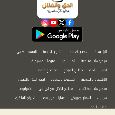
instagram
youtube
twitter
facebook
الرئيسية
الاخبار العامة
التقارير الخاصة
القسم الطبي
فيديوهات متنوعة
اخبار الفن
منوعات مسيحية
اخبار الرياضة
مطبخ الموقع
مواضيع عامة
الاقتصاد والبورصة
كمبيوتر وموبايل
اخبار الحق والضلال
فيديوهات فضائيات
مطبخ الاكل مع لى لى
تكنولوجيا
سيارات
اسعار وعروض
عقارات في مصر
الابراج الفلكية
حظك اليوم