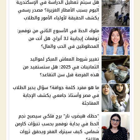
هل سيتم تعطيل الدراسة في الإسكندرية
اليوم بسبب الأمطار الغزيرة؟ مصدر رسمي
يكشف الحقيقة لأولياء الأمور والطلاب
ملوك الحظ في الأسبوع الثاني من نوفمبر:
توقعات إيجابية لـ3 أبراج، هل أنت من
المحظوظين في الحب والمال؟
تغيير شروط المعاش المبكر لمواليد
الثمانينات في 2025: هل ستستفيد من
هذه الفرصة قبل سن التقاعد؟
ما هو مفرد كلمة جوافة؟ سؤال يحير الطلاب
في مصر وأستاذ جامعي يكشف الإجابة
المفاجئة
"حظك هيضرب نار" برج فلكي سيصبح نجم
الحظ في بداية نوفمبر بحسب تنبؤات كارمن
شماس، كيف سيترك الفقر ويحقق ثروات
هائلة؟