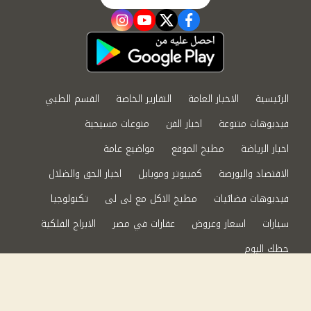
instagram
youtube
twitter
facebook
الرئيسية
الاخبار العامة
التقارير الخاصة
القسم الطبي
فيديوهات متنوعة
اخبار الفن
منوعات مسيحية
اخبار الرياضة
مطبخ الموقع
مواضيع عامة
الاقتصاد والبورصة
كمبيوتر وموبايل
اخبار الحق والضلال
فيديوهات فضائيات
مطبخ الاكل مع لى لى
تكنولوجيا
سيارات
اسعار وعروض
عقارات في مصر
الابراج الفلكية
حظك اليوم
من نحن
سياسة الخصوصية
اتصل بنا
©2024 الحق والضلال All Rights Reserved.