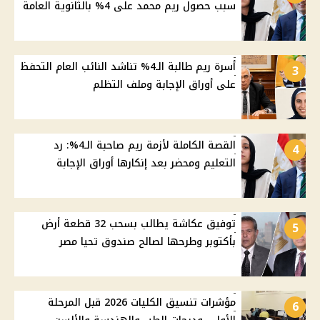
سبب حصول ريم محمد على 4% بالثانوية العامة
أسرة ريم طالبة الـ4% تناشد النائب العام التحفظ
3
على أوراق الإجابة وملف التظلم
القصة الكاملة لأزمة ريم صاحبة الـ4%: رد
4
التعليم ومحضر بعد إنكارها أوراق الإجابة
توفيق عكاشة يطالب بسحب 32 قطعة أرض
5
بأكتوبر وطرحها لصالح صندوق تحيا مصر
مؤشرات تنسيق الكليات 2026 قبل المرحلة
6