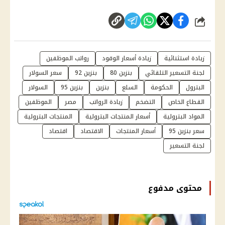
شارك
زيادة استثنائية
زيادة أسعار الوقود
رواتب الموظفين
لجنة التسعير التلقائي
بنزين 80
بنزين 92
سعر السولار
البترول
الحكومة
السلع
بنزين
بنزين 95
السولار
القطاع الخاص
التضخم
زيادة الرواتب
مصر
الموظفين
المواد البترولية
أسعار المنتجات البترولية
المنتجات البترولية
سعر بنزين 95
أسعار المنتجات
الاقتصاد
اقتصاد
لجنة التسعير
محتوى مدفوع