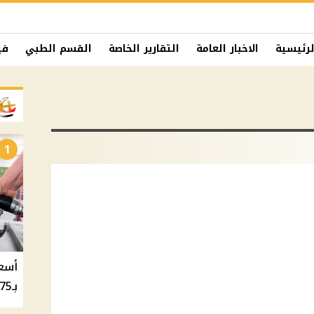
لرئيسية
الاخبار العامة
التقارير الخاصة
القسم الطبي
في
1
بـ20.75 جنيه والسولار بـ20.50 جنيه