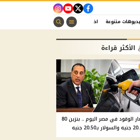
instagram
youtube
twitter
facebook
ديوهات متنوعة
اخبار الفن
منوعات مسيحية
اخبار الرياضة
الأكثر قراءة
أسعار الوقود في مصر اليوم .. بنزين 80