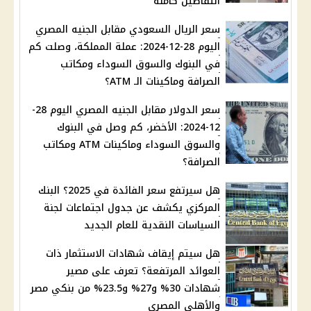
التفاصيل كاملة
سعر الريال السعودي مقابل الجنيه المصري
اليوم 28-12-2024: عملة المملكة، وصلت كم
في البنوك والسوق السوداء ومكاتب
الصرافة وماكينات الـ ATM؟
سعر الدولار مقابل الجنيه المصري اليوم 28-
12-2024: الأخضر، كم وصل في البنوك
والسوق السوداء وماكينات ATM ومكاتب
الصرافة؟
هل سيرتفع سعر الفائدة في 2025؟ البنك
المركزي يكشف عن جدول اجتماعات لجنة
السياسات النقدية للعام الجديد
هل سيتم إيقاف شهادات الاستثمار ذات
العوائد المرتفعة؟ تعرف على مصير
شهادات 30% و27% و23.5% من بنكي مصر
والأهلي المصري