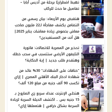
تهبط اضطراريًا برحلة من أديس أبابا –
تفاصيل ما حدث للركاب
هتقبض يوم الأربعاء: بيان رسمي من
التضامن يكشف مفاجأة لـ22 مليون صاحب
معاش بخصوص زيادة معاشات يناير 2025|
هل أنت من المستفيدين؟
تحذير من المصرية للاتصالات: فاتورة
التليفون الأرضي ستتسبب في سحب خطك
وهتقدم طلب جديد | إية الحكاية؟
"خناقات على الشهادات" 30% عائد من
شهادة ادخار البنك الأهلي المصري | إزاي
تكسب 90 ألف جنيه من مبلغ 120 ألف؟
هتخلي الإنترنت عندك سريع زي الصاروخ بـ
15 جنيه بس .. اكتشف الحيلة السرية لزيادة
السرعة بشكل خرافي | هتعملها إزاي؟