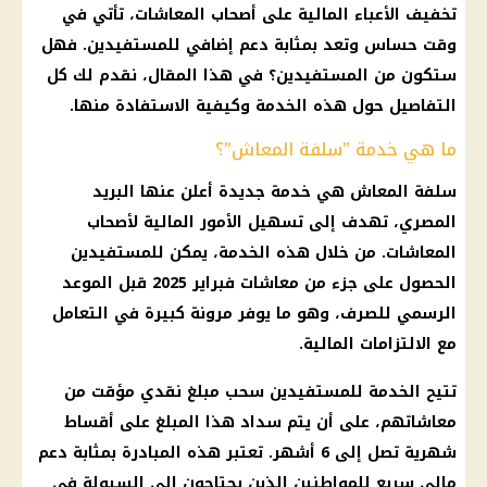
تخفيف الأعباء
المالية
على
أصحاب المعاشات
، تأتي في
وقت حساس وتعد بمثابة دعم إضافي للمستفيدين. فهل
ستكون من المستفيدين؟ في هذا المقال، نقدم لك كل
التفاصيل حول هذه الخدمة وكيفية الاستفادة منها.
ما هي خدمة "سلفة المعاش"؟
سلفة
المعاش
هي خدمة جديدة أعلن عنها
البريد
المصري
، تهدف إلى تسهيل الأمور
المالية
لأصحاب
المعاشات
. من خلال هذه الخدمة، يمكن للمستفيدين
الحصول على جزء من
معاشات
فبراير 2025 قبل الموعد
الرسمي للصرف، وهو ما يوفر مرونة كبيرة في التعامل
مع الالتزامات
المالية
.
تتيح الخدمة للمستفيدين سحب مبلغ نقدي مؤقت من
معاشاتهم، على أن يتم سداد هذا المبلغ على أقساط
شهرية تصل إلى 6 أشهر. تعتبر هذه المبادرة بمثابة
دعم
مالي
سريع للمواطنين الذين يحتاجون إلى السيولة في