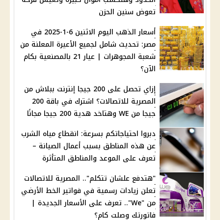
تعوض سنين الحزن
أسعار الذهب اليوم الاثنين 6-1-2025 في
مصر: تحديث شامل لجميع الأعيرة المعلنة من
شعبة المجوهرات | عيار 21 بالمصنعية بكام
الآن؟
إزاي تحصل على 200 جيجا إنترنت ببلاش من
المصرية للاتصالات؟ اشترك في باقة 200
جيجا من WE وهتاخد هدية 200 جيجا مجانًا
دبروا احتياجاتكم بسرعة: انقطاع مياه الشرب
عن هذه المناطق بسبب أعمال الصيانة –
تعرف على الموعد والمناطق المتأثرة
"هتدفع علشان تتكلم".. المصرية للاتصالات
تعلن زيادات رسمية في فواتير الخط الأرضي
من "We".. تعرف على الأسعار الجديدة |
فاتورتك وصلت كام؟