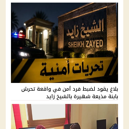
بلاغ يقود لضبط فرد أمن في واقعة تحرش
بابنة مذيعة شهيرة بالشيخ زايد