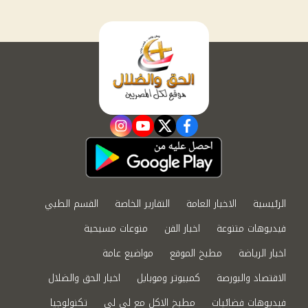
instagram
youtube
twitter
facebook
الرئيسية
الاخبار العامة
التقارير الخاصة
القسم الطبي
فيديوهات متنوعة
اخبار الفن
منوعات مسيحية
اخبار الرياضة
مطبخ الموقع
مواضيع عامة
الاقتصاد والبورصة
كمبيوتر وموبايل
اخبار الحق والضلال
فيديوهات فضائيات
مطبخ الاكل مع لى لى
تكنولوجيا