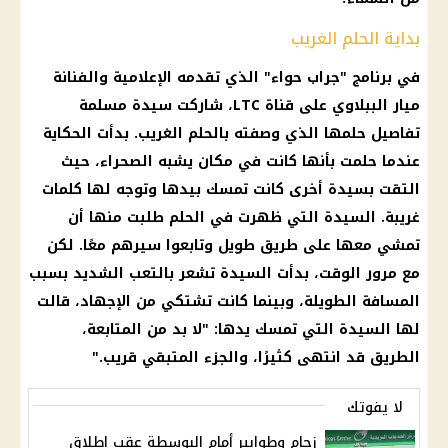
بداية الحلم الغريب
في برنامج "جراب حواء" الذي تقدمه الإعلامية والفنانة
ميار الببلاوي على قناة LTC، شاركت سيدة مسلمة
تفاصيل حلمها الذي وصفته بالحلم الغريب. بدأت الحكاية
عندما حلمت بأنها كانت في مكان يشبه الصحراء، حيث
التقت بسيدة أخرى كانت تمسك بيدها وتوجه لها كلمات
غريبة. السيدة التي ظهرت في الحلم طلبت منها أن
تمشي معها على طريق طويل وتابعوا سيرهم معًا. لكن
مع مرور الوقت، بدأت السيدة تشعر بالتعب الشديد بسبب
المسافة الطويلة، وبينما كانت تشتكي من الإجهاد، قالت
لها السيدة التي تمسك يدها: "لا بد من المتابعة،
الطريق قد انتهى كثيرًا، والجزء المتبقي قريب."
لا يفوتك
زحام وطوابير أمام البوسطة عقب إطلاق