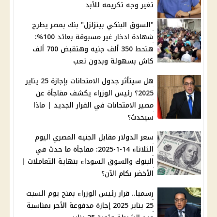
تغير وجه تكريمه للأبد
"السوق البنكي بيتزلزل" بنك بمصر يطرح
شهادة ادخار غير مسبوقة بعائد 100%:
هتحط 350 ألف جنيه وهتقبض 700 ألف
كاش بسهولة وبدون تعب
هل سيتأثر جدول الامتحانات بإجازة 25 يناير
2025؟ رئيس الوزراء يكشف مفاجأة عن
مصير الامتحانات في القرار الجديد | ماذا
سيحدث؟
سعر الدولار مقابل الجنيه المصري اليوم
الثلاثاء 14-1-2025: مفاجأة ما حدث في
البنوك والسوق السوداء بنهاية التعاملات |
الأخضر بكام الآن؟
رسميا.. قرار رئيس الوزراء بمنح يوم السبت
25 يناير 2025 إجازة مدفوعة الأجر بمناسبة