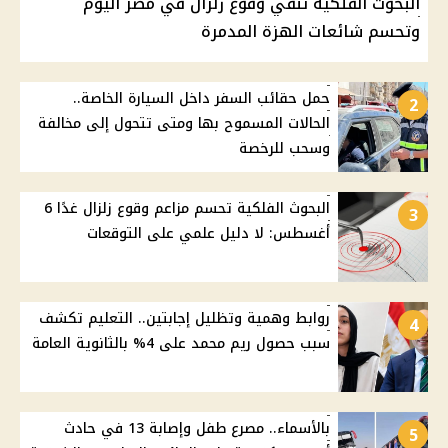
البحوث الفلكية تنفي وقوع زلزال في مصر اليوم
وتحسم شائعات الهزة المدمرة
حمل حقائب السفر داخل السيارة الخاصة..
2
الحالات المسموح بها ومتى تتحول إلى مخالفة
وسحب للرخصة
البحوث الفلكية تحسم مزاعم وقوع زلزال غدًا 6
3
أغسطس: لا دليل علمي على التوقعات
روابط وهمية وتظليل إجابتين.. التعليم تكشف
4
سبب حصول ريم محمد على 4% بالثانوية العامة
بالأسماء.. مصرع طفل وإصابة 13 في حادث
5