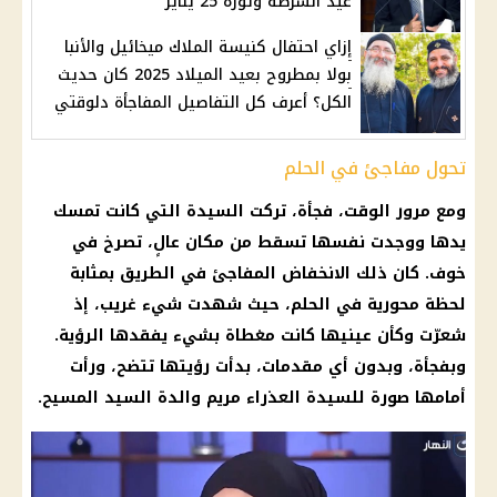
عيد الشرطة وثورة 25 يناير
إزاي احتفال كنيسة الملاك ميخائيل والأنبا
بولا بمطروح بعيد الميلاد 2025 كان حديث
الكل؟ أعرف كل التفاصيل المفاجأة دلوقتي
تحول مفاجئ في الحلم
ومع مرور الوقت، فجأة، تركت السيدة التي كانت تمسك
يدها ووجدت نفسها تسقط من مكان عالٍ، تصرخ في
خوف. كان ذلك الانخفاض المفاجئ في الطريق بمثابة
لحظة محورية في الحلم، حيث شهدت شيء غريب، إذ
شعرّت وكأن عينيها كانت مغطاة بشيء يفقدها الرؤية.
وبفجأة، وبدون أي مقدمات، بدأت رؤيتها تتضح، ورأت
أمامها صورة للسيدة العذراء مريم والدة السيد المسيح.