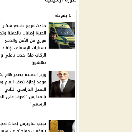
لا يفوتك
حـادث مروع يفــجع سكان
الجيزة إصابات بالجملة وتح
فوري من الأمن والدفع
بسيارات الإسعاف لإنقاذ
الركاب ماذا حدث باعلي و
دهشور!
وزير التعليم يصدر هام ب
موعد إجازة نصف العام وب
الفصل الدراسي الثاني
بالمدارس "تعرف على الم
الرسمي"
نجيب ساويرس يُحدث ضجة
بتوقعات مفاجئة عن سعر