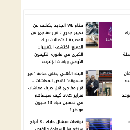
نظام WE الجديد يكشف عن
رك
تغيير جذري : قرار مفاجئ من
المصرية للاتصالات يربك
الجميع! اكتشف التغييرات
صلة
الكبرى في فاتورة التليفون
الأرضي وباقات الإنترنت
شأن
البنك الأهلي يطلق خدمة "غير
دء
مسبوقة" لقبض المعاشات ..
قرار مفاجئ قبل صرف معاشات
وعد
فبراير 2025 كيف سيساهم
في تحسين حياة 13 مليون
مواطن؟
توقعات ميشال حايك : 3 أبراج
ستغمرها السعادة والفرص