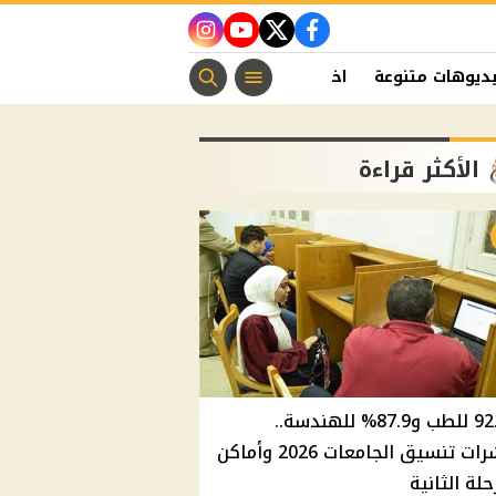
instagram
youtube
twitter
facebook
ديوهات متنوعة
اخبار الفن
منوعات مسيحية
اخبار الرياضة
الأكثر قراءة
92.8% للطب و87.9% للهندسة..
مؤشرات تنسيق الجامعات 2026 وأماكن
حلة الثانية