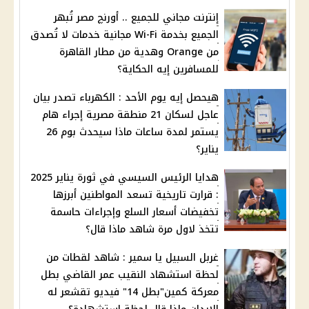
إنترنت مجاني للجميع .. أورنچ مصر تُبهر
الجميع بخدمة Wi-Fi مجانية خدمات لا تُصدق
من Orange وهدية من مطار القاهرة
للمسافرين إيه الحكاية؟
هيحصل إيه يوم الأحد : الكهرباء تصدر بيان
عاجل لسكان 21 منطقة مصرية إجراء هام
يستمر لمدة ساعات ماذا سيحدث بوم 26
يناير؟
هدايا الرئيس السيسي في ثورة يناير 2025
: قرارت تاريخية تسعد المواطنين أبرزها
تخفيضات أسعار السلع وإجراءات حاسمة
تتخذ لاول مرة شاهد ماذا قال؟
غربل السبيل يا سمير : شاهد لقطات من
لحظة استشهاد النقيب عمر القاضي بطل
معركة كمين"بطل 14" فيديو تقشعر له