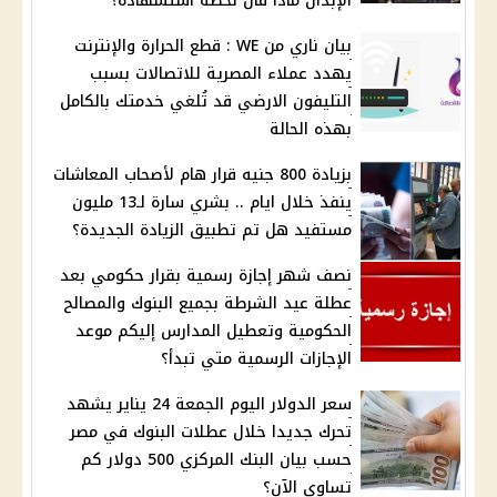
الإبدان ماذا قال لحظة استشهادة؟
بيان ناري من WE : قطع الحرارة والإنترنت
يهدد عملاء المصرية للاتصالات بسبب
التليفون الارضي قد تُلغي خدمتك بالكامل
بهذه الحالة
بزيادة 800 جنيه قرار هام لأصحاب المعاشات
ينفذ خلال ايام .. بشري سارة لـ13 مليون
مستفيد هل تم تطبيق الزيادة الجديدة؟
نصف شهر إجازة رسمية بقرار حكومي بعد
عطلة عيد الشرطة بجميع البنوك والمصالح
الحكومية وتعطيل المدارس إليكم موعد
الإجازات الرسمية متي تبدأ؟
سعر الدولار اليوم الجمعة 24 يناير يشهد
تحرك جديدا خلال عطلات البنوك في مصر
حسب بيان البنك المركزي 500 دولار كم
تساوي الآن؟