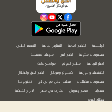
instagram
youtube
twitter
facebook
الرئيسية
الاخبار العامة
التقارير الخاصة
القسم الطبي
فيديوهات متنوعة
اخبار الفن
منوعات مسيحية
اخبار الرياضة
مطبخ الموقع
مواضيع عامة
الاقتصاد والبورصة
كمبيوتر وموبايل
اخبار الحق والضلال
فيديوهات فضائيات
مطبخ الاكل مع لى لى
تكنولوجيا
سيارات
اسعار وعروض
عقارات في مصر
الابراج الفلكية
حظك اليوم
من نحن
سياسة الخصوصية
اتصل بنا