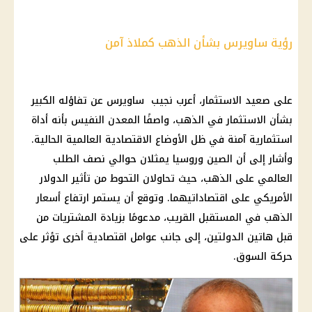
رؤية ساويرس بشأن الذهب كملاذ آمن
على صعيد
الاستثمار
، أعرب نجيب ساويرس عن تفاؤله الكبير
بشأن
الاستثمار في الذهب
، واصفًا
المعدن النفيس
بأنه أداة
استثمارية آمنة في ظل الأوضاع الاقتصادية العالمية الحالية.
وأشار إلى أن
الصين
وروسيا يمثلان حوالي نصف الطلب
العالمي على
الذهب
، حيث تحاولان التحوط من تأثير
الدولار
الأمريكي
على اقتصاداتيهما. وتوقع أن يستمر
ارتفاع أسعار
الذهب
في المستقبل القريب، مدعومًا بزيادة المشتريات من
قبل هاتين الدولتين، إلى جانب عوامل اقتصادية أخرى تؤثر على
حركة السوق.