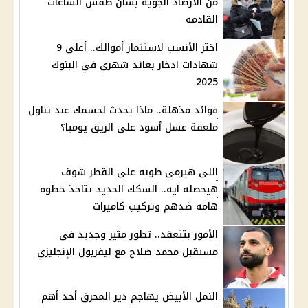
من الأرصاد الجوية بشأن طقس الساعات
القادمه
اختر الأنسب لاستثمار أموالك.. أعلى 9
شهادات ادخار بعائد شهري في البنوك
2025
فوائد مذهلة.. ماذا يحدث لجسمك عند تناول
ملعقة عسل أسود على الريق يوميا؟
اللى هيرمى طوبه على القطر شوف
هيحصله ايه.. السكك الحديد تتاخذ خطوه
هامه ضدهم وتركيب كاميرات
الأمور بتتعقد.. تطور مثير وجديد فى
مستقبل محمد صلاح مع ليفربول الإنجليزي
النمل الأبيض يهاجم دير المحرق أحد أهم