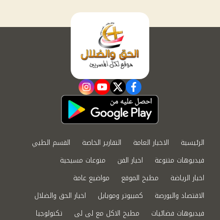
instagram
youtube
twitter
facebook
الرئيسية
الاخبار العامة
التقارير الخاصة
القسم الطبي
فيديوهات متنوعة
اخبار الفن
منوعات مسيحية
اخبار الرياضة
مطبخ الموقع
مواضيع عامة
الاقتصاد والبورصة
كمبيوتر وموبايل
اخبار الحق والضلال
فيديوهات فضائيات
مطبخ الاكل مع لى لى
تكنولوجيا