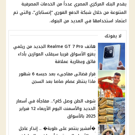
يقدم البنك المركزي المصري عدداً من الخدمات المصرفية
المتنوعة من خلال شبكة الدفع الفوري “إنستاباي”، والتي تم
اعتماد استخدامها في العديد من البنوك.
لا يفوتك
هاتف Realme GT 7 Pro الجديد من ريلمي
يغزو الأسواق قريبا سيقلب الموازين بأداء
فائق وبطارية عملاقة
قرار قضائى مفاجىء بعد حبسه 6 شهور
ماذا ينتظر عصام صاصا بعد السجن
شوف الطن وصل كام؟.. مفاجأة في أسعار
الحديد والأسمنت اليوم الأربعاء 12 فبراير
2025 بالأسواق
�أمشير ينتصر على طوبة� .. إنذار عاجل