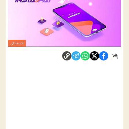
انستاباى
شارك