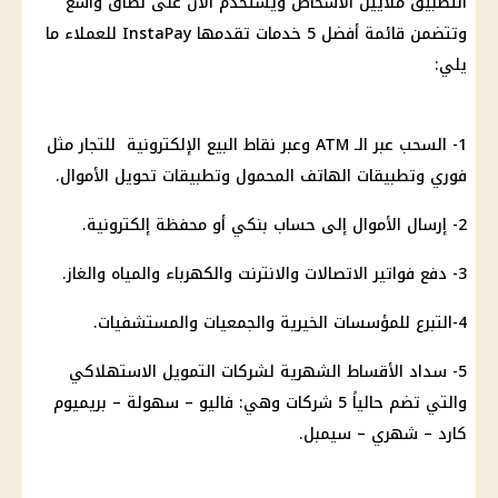
التطبيق ملايين الأشخاص ويُستخدم الآن على نطاق واسع
وتتضمن قائمة أفضل 5 خدمات تقدمها InstaPay للعملاء ما
يلي:
1- السحب عبر الـ ATM وعبر نقاط البيع الإلكترونية للتجار مثل
فوري وتطبيقات الهاتف المحمول وتطبيقات تحويل الأموال.
2- إرسال الأموال إلى حساب بنكي أو محفظة إلكترونية.
3- دفع فواتير الاتصالات والانترنت والكهرباء والمياه والغاز.
4-التبرع للمؤسسات الخيرية والجمعيات والمستشفيات.
5- سداد الأقساط الشهرية لشركات التمويل الاستهلاكي
والتي تضم حالياً 5 شركات وهي: فاليو – سهولة – بريميوم
كارد – شهري – سيمبل.