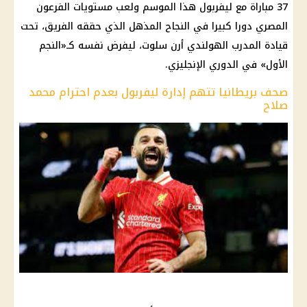
37 مباراة مع ليفربول هذا الموسم ولعب مستويات الفرعون
المصري دورا كبيرا في النجاح المذهل الذي حققه الفريق، تحت
قيادة المدرب الهولندي أرن سلوت، ليفرض نفسه كـ«النجم
الأول» في الدوري الإنجليزي.
صحف بريطانيا تتهم إدارة ليفربول بعدم احترام محمد
صلاح