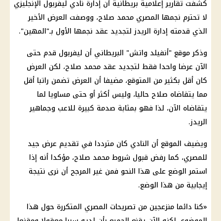
كشفت تقارير إعلامية بريطانية أن إدارة نادي ليفربول الإنجليزي
لا تحترم نجمها المصري محمد صلاح، ووصفت العرض الأخير
الذي قدمته إدارة الريدز لتجديد عقد نجمها الأول بـ"المهين".
وذكر موقع "أنفيلد واتش" البريطاني أن ليفربول قدم حتى
الآن عرضا واحدا فقط لتجديد عقد محمد صلاح، لكن العرض
كان أقل بكثير من المتوقع، مضيفا أن العرض تضمن راتبا أقل
مما يتقاضاه صلاح حاليا، وليس أكثر أو حتى مساويا لما
يتقاضاه الآن، لذا فهو بمثابة صدمة كبيرة للاعب وجماهير
الريدز.
ويضيف الموقع أن النادي كان مترددا في تقديم عرض جيد
للمصري، كما رفض قبول شروط محمد صلاح، مؤكدا أنه إذا
استمر الوضع على هذا النحو فمن غير المرجح أن نرى نتيجة
إيجابية من هذا الوضع.
«كنا دائما منزعجين من تصريحات المصري المتكررة حول هذا
الموضوع، لكنه الآن يقنع الجميع بأن لديه سببا معقولا ومقنعا