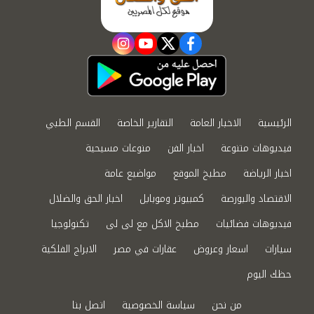
instagram
youtube
twitter
facebook
الرئيسية
الاخبار العامة
التقارير الخاصة
القسم الطبي
فيديوهات متنوعة
اخبار الفن
منوعات مسيحية
اخبار الرياضة
مطبخ الموقع
مواضيع عامة
الاقتصاد والبورصة
كمبيوتر وموبايل
اخبار الحق والضلال
فيديوهات فضائيات
مطبخ الاكل مع لى لى
تكنولوجيا
سيارات
اسعار وعروض
عقارات في مصر
الابراج الفلكية
حظك اليوم
من نحن
سياسة الخصوصية
اتصل بنا