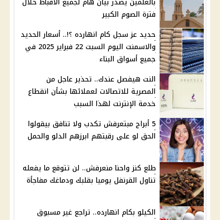
بالعلمين يصدر بيان هام لجميع الأقباط خلال
فترة الصوم الكبير
حديد عز سجل كام انهارده ؟!.. أسعار الحديد
والاسمنت اليوم السبت 22 فبراير 2025 في
جميع أسواق البناء
النت هيفصل عندك.. تحذير عاجل من
المصرية للاتصالات لعملائها بشأن انقطاع
خدمة الإنترنت لهذا السبب
5 أبراج مبتعرفش تكدب ولا تنافق بيقولوا
الحق لو على رقبتهم ابرزهم الدلو والحمل
طلع كنز واحنا منعرفش.. لن تتوقع ما يفعله
تناول القرنفل يوميا بقلبك ودماغك مفاجأة
الكيلو بكام انهارده.. تراجع غير مسبوق