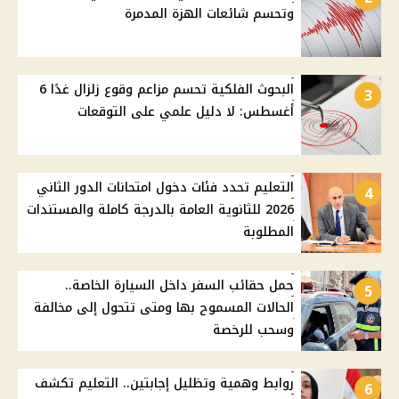
وتحسم شائعات الهزة المدمرة
البحوث الفلكية تحسم مزاعم وقوع زلزال غدًا 6
3
أغسطس: لا دليل علمي على التوقعات
التعليم تحدد فئات دخول امتحانات الدور الثاني
4
2026 للثانوية العامة بالدرجة كاملة والمستندات
المطلوبة
حمل حقائب السفر داخل السيارة الخاصة..
5
الحالات المسموح بها ومتى تتحول إلى مخالفة
وسحب للرخصة
روابط وهمية وتظليل إجابتين.. التعليم تكشف
6