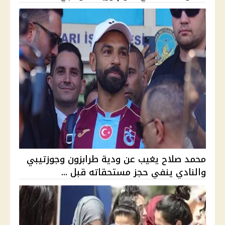
محمد صلاح يغيب عن ودية طرابزون وجوزتيبي
والنادي ينفي حجز مستحقاته قبل ...