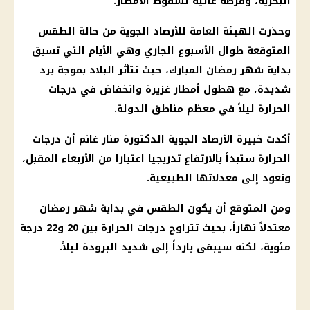
البحرية، وفرصة عالية لسقوط
الأمطار
.
وحذرت
الهيئة العامة للأرصاد الجوية
من
حالة الطقس
المتوقعة طوال الأسبوع الجاري وهي الأيام التي تسبق
بداية
شهر رمضان
المبارك، حيث تتأثر البلاد بموجة برد
شديدة، مع هطول
أمطار غزيرة
وانخفاض في
درجات
الحرارة
ليلاً في معظم مناطق الدولة.
أكدت خبيرة
الأرصاد الجوية
الدكتورة منار غانم أن
درجات
الحرارة
ستبدأ بالارتفاع تدريجيا اعتبارا من الأربعاء المقبل،
وتعود إلى معدلاتها الطبيعية.
ومن المتوقع أن يكون
الطقس
في بداية
شهر رمضان
معتدلاً نهاراً، بحيث تتراوح
درجات الحرارة
بين 20 و22 درجة
مئوية، لكنه سيبقى بارداً إلى شديد البرودة ليلاً.