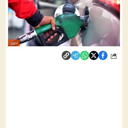
بنزين
شارك