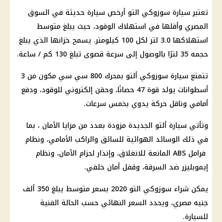
تعتبر سيارة سوزوكي التو أرخص سيارة حديثة في السوق
المصري وأقلها في استهلاك الوقود، حيث يبلغ متوسط ​​
استهلاكها 3.0 لتر لكل 100 كيلومتر. يسمح خزانها الذي يبلغ
حجمه 35 لترًا بالوصول إلى سرعة قصوى تبلغ 130 كم / ساعة.
تتمتع سيارة سوزوكي ألتو بمحرك 800 سي سي مكون من 3
أسطوانات يولد قوة 47 حصانًا، وحقن إلكتروني للوقود، ودفع
أمامي وناقل حركة يدوي بخمس سرعات.
وتأتي سيارة ألتو الجديدة مزودة بعدد من مزايا الأمان ، بما
في ذلك الوسائد الهوائية للسائق والراكب الأمامي، ونظام
فرامل ABS المانعة للانغلاق، وإنذار لحزام الأمان، ونظام
إيموبليزر ضد السرقة، وقفل أمان خلفي.
يمكن شراء سوزوكي التو 2020 بسعر متوسط ​​يبلغ 350 ألف
جنيه مصري، ويحدد السعر النهائي حسب الحالة الفنية
للسيارة.