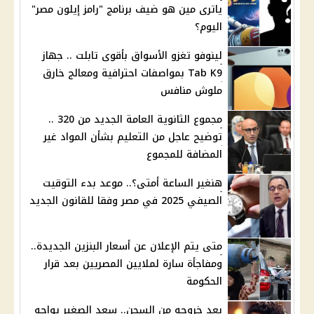
ياترى مين هو ضيف برنامج "رامز إيلون مصر"
اليوم؟
لينوفو تغزو الأسواق بأقوى تابلت .. جهاز
Tab K9 بمواصفات احترافية ومعالج خارق
ملوش منافس
مجموع الثانوية العامة الجديد من 320 ..
توضيح عاجل من التعليم بشأن المواد غير
المضافة للمجموع
هنغير الساعة أمتى؟.. موعد بدء التوقيت
الصيفي 2025 في مصر وفقا للقانون الجديد
متى يتم الإعلان عن أسعار البنزين الجديدة..
ومفاجأة سارة لملايين المصريين بعد قرار
الحكومة
بعد خروجه من السجن.. سعد الصغير يواجه