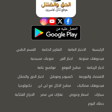
instagram
youtube
twitter
facebook
الرئيسية
الاخبار العامة
التقارير الخاصة
القسم الطبي
فيديوهات متنوعة
اخبار الفن
منوعات مسيحية
اخبار الرياضة
مطبخ الموقع
مواضيع عامة
الاقتصاد والبورصة
كمبيوتر وموبايل
اخبار الحق والضلال
فيديوهات فضائيات
مطبخ الاكل مع لى لى
تكنولوجيا
سيارات
اسعار وعروض
عقارات في مصر
الابراج الفلكية
حظك اليوم