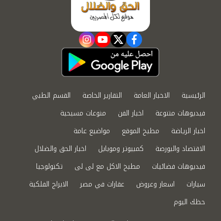
instagram
youtube
twitter
facebook
الرئيسية
الاخبار العامة
التقارير الخاصة
القسم الطبي
فيديوهات متنوعة
اخبار الفن
منوعات مسيحية
اخبار الرياضة
مطبخ الموقع
مواضيع عامة
الاقتصاد والبورصة
كمبيوتر وموبايل
اخبار الحق والضلال
فيديوهات فضائيات
مطبخ الاكل مع لى لى
تكنولوجيا
سيارات
اسعار وعروض
عقارات في مصر
الابراج الفلكية
حظك اليوم