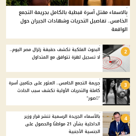
بالاسماء مقتل أسرة قبطية بالكامل بجريمة التجمع
الخامس.. تفاصيل التحريات وشهادات الجيران حول
الواقعة
البحوث الفلكية تكشف حقيقة زلزال مصر اليوم..
2
لا تسجيل لهزة تتوافق مع المتداول
جريمة التجمع الخامس.. العثور على جثامين أسرة
3
كاملة والتحريات الأولية تكشف سبب الحادث
"ًصور"
بالأسماء الجريدة الرسمية تنشر قرار وزير
4
الداخلية بشأن 21 مواطنًا والحصول على
الجنسية الأجنبية