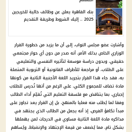
بنك القاهرة يعلن عن وظائف خالية للخريجين
2025 .. إليك الشروط وطريقة التقديم
وأشارت عضو
مجلس النواب
، إلى أن ما يزيد من خطورة القرار
الوزاري الخاص بذلك الأمر، أنه صدر من دون أي حوار مجتمعي
حقيقي، وبدون دراسة موسعة لتأثيره النفسي والتعليمي
على
الطلاب
، أو مراجعة للأطراف القانونية أو التربوية المتصلة
به، فقد جاء هذا القرار بتجريد اللغة الأجنبية الثانية من كونها
مادة تضاف للمجموع
الكلي
، علي الرغم من أتها تُدرس للطلاب
إجباري، بما يتناقض مع فلسفة
التعليم
التي تُقيّم أداء الطالب
وفقا لما يُطلب منه فعليا بالمنهج، بل إن القرار يعد تجاوز على
مبدأ تكافؤ الفرص، إذ أنه يجعل من الطالب الذي يجتهد في
مذاكره مادة اللغة الثانية مساوي في الدرجات لمن يهملها
بشكل تام، مما يُضعف من قيمة الإجتهاد والإنضباط، ويُساهم