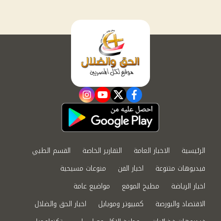
instagram
youtube
twitter
facebook
الرئيسية
الاخبار العامة
التقارير الخاصة
القسم الطبي
فيديوهات متنوعة
اخبار الفن
منوعات مسيحية
اخبار الرياضة
مطبخ الموقع
مواضيع عامة
الاقتصاد والبورصة
كمبيوتر وموبايل
اخبار الحق والضلال