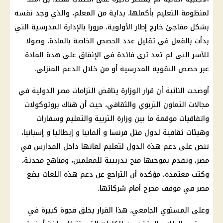
لمنظومة
التعليم
بأكملها، بداية من المعلم، والذي وجد نفسه
بشكل مفاجئ خارج إطار الأولوية، مرورا بالإدارة المدرسية التي
بدأت بالفعل في تقليل عدد الحصص الخاصة بالمادة، وصولا
للأسر التي لم تعد ترى فائدة في الإنفاق على هذة المادة
عبر حصص التقوية المدرسية أو من خلال
الدعم
المنزلي.
أوضحت النائبة أن قرار الوزارة يناقض التزامات مصر الدولية في
مجالات التعاون التربوي والثقافي، حيث أن هناك بروتوكولات
واتفاقيات موقعة ما بين
وزارة التربية والتعليم
وسفارات
وهيئات ثقافية لدول مثل فرنسا و ألمانيا و إيطاليا و إسبانيا،
تنص على
دعم
هذة الدول لتعليم لغاتها داخل
المدارس
في
مصر، وتقدم بموجبها
منح
تدريبية للمعلمين، ومناهج محدثة،
وكتب معتمدة، مؤكدة أن التراجع عن
دعم
هذة اللغات يضع
مصر في موقف محرج أمام شركائها.
وعلى المستوي الجامعي، هذا القرار يخلق فجوة كبيرة في