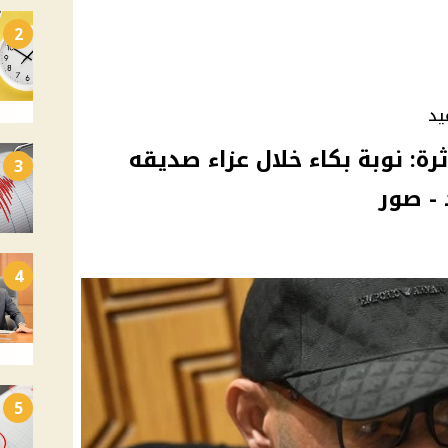
2
يد
ة: نوبة بكاء خلال عزاء صديقه
3
 - صور
4
5