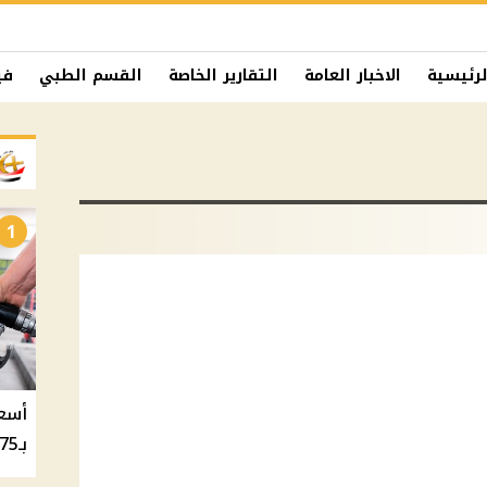
لرئيسية
الاخبار العامة
التقارير الخاصة
القسم الطبي
في
1
بـ20.75 جنيه والسولار بـ20.50 جنيه