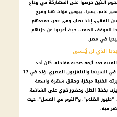
جوم الذين حرصوا على المشاركة في وداع
مير غانم، يسرا،
بيومي فؤاد
،
هنا وفرح
مين الفقي، إياد نصار، ومي عمر. جميعهم
ذا الموقف الصعب، حيث أعربوا عن حزنهم
ديا في مصر.
ديا الذي لن يُنسى
المنية بعد
أزمة صحية مفاجئة
، كان أحد
 في
السينما
والتلفزيون
المصري
. وُلد في 17
 بدأ مسيرته الفنية مبكرًا، وحقق شهرة واسعة
ميزت بخفة الظل وحضور قوي على الشاشة.
"، "طيور الظلام"، و"النوم في العسل"، حيث
هر فيه.