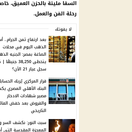
السقا مليئة بالحزن العميق، خاصة
رحلة الفن والعمل.
لا يفوتك
بعد ارتفاع ثمن الجرام.. أس
الذهب اليوم في محلات
الصاغة بمصر: الجنيه الذه
يتخطى 38,250 جنيهًا 
سجل عيار 21 الآن؟
قرار المركزي يُربك الحسابا
البنك الأهلي المصري ي
مصير شهادات الادخار
والقروض بعد خفض الفائ
التاريخي
سبت النور: نكشف السر ور
المعجزة المقدسة التي أ