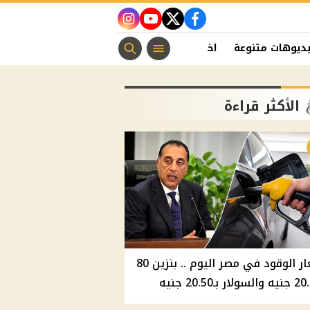
instagram
youtube
twitter
facebook
ديوهات متنوعة
اخبار الفن
منوعات مسيحية
اخبار الرياضة
الأكثر قراءة
أسعار الوقود في مصر اليوم .. بنزين 80