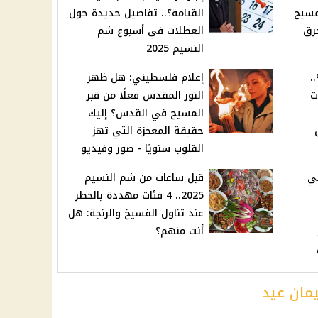
مسيح
القيامة؟.. تفاصيل جديدة حول
حرق
العطلات في أسبوع شم
النسيم 2025
ائدة 2.25%..
إعلام فلسطيني: هل ظهر
ت
النور المقدس فعلًا من قبر
المسيح في القدس؟ إليك
حقيقة المعجزة التي تهز
القلوب سنويًا - صور وفيديو
ي
قبل ساعات من شم النسيم
2025.. 4 فئات مهددة بالخطر
عند تناول الفسيخ والرنجة: هل
أنت منهم؟
مان عيد