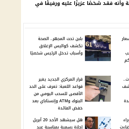
 وأنه فقد شخصًا عزيزًا عليه ورفيقًا في
عار
بلبن تحت المجهر.. الصحة
تكشف كواليس الإغلاق
ب
وأسباب تدخل الرئيس شخصيًا
| كم
ت..
قرار المركزي الجديد يغير
كشف
قواعد اللعبة: تعرف على الحد
الأقصى للسحب اليومي من
دة
البنوك وATM وإنستاباي بعد
خفض الفائدة
اء
هل سيشهد الأحد 20 أبريل
ضاءت
إجازة رسمية بمناسبة عيد