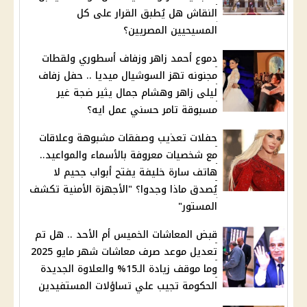
النقاش هل يُطبق القرار على كل
المسيحيين المصريين؟
دموع أحمد زاهر وزفاف أسطوري ولقطات
مجنونه تهز السوشيال ميديا .. حفل زفاف
ليلى زاهر وهشام جمال يثير ضجة غير
مسبوقة تامر حسني عمل ايه؟
حفلات تعذيب وصفقات مشبوهة وعلاقات
مع شخصيات معروفة بالأسماء والمواعيد..
هاتف سارة خليفة يفتح أبواب جحيم لا
يُصدق ماذا وجدوا؟ "الأجهزة الأمنية تكشف
المستور"
قبض المعاشات الخميس أم الأحد .. هل تم
تعديل موعد صرف معاشات شهر مايو 2025
وما موقف زيادة الـ15% والعلاوة الجديدة
الحكومة تجيب علي تساؤلات المستفيدين