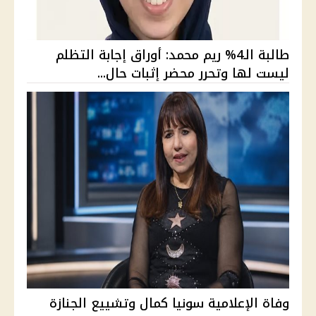
طالبة الـ4% ريم محمد: أوراق إجابة التظلم
ليست لها وتحرر محضر إثبات حال...
وفاة الإعلامية سونيا كمال وتشييع الجنازة