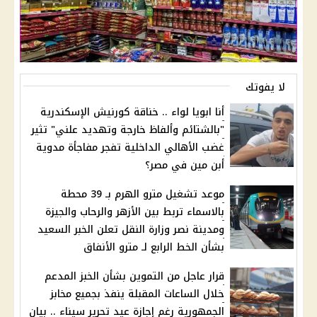
لا يفوتك
أنا ابويا لواء .. خناقة كورنيش الإسكندرية
"بالشتائم وألفاظ خارجة وتهديد علني" تثير
غضب الأهالي الداخلية تفجر مفاجأة مدوية
أبن مين في مصر؟
موعد تشغيل مترو الهرم بـ 39 محطة
بالاسماء تربط بين الأزهر والرحاب والجيزة
ومدينة نصر وزارة النقل تعلن الخبر السعيد
بشأن الخط الرابع لـ مترو الأنفاق
قرار عاجل من التموين بشأن الخبز المدعم
خلال الساعات المقبلة ينفذ بجميع مخابز
الجمهورية رغم إجازة عيد تحرير سيناء .. بيان