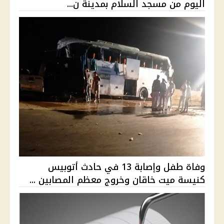
اليوم من مسجد السلام بمدينة ن...
وفاة طفل وإصابة 13 في حادث أتوبيس
كنيسة ميت خاقان وخروج معظم المصابين ...