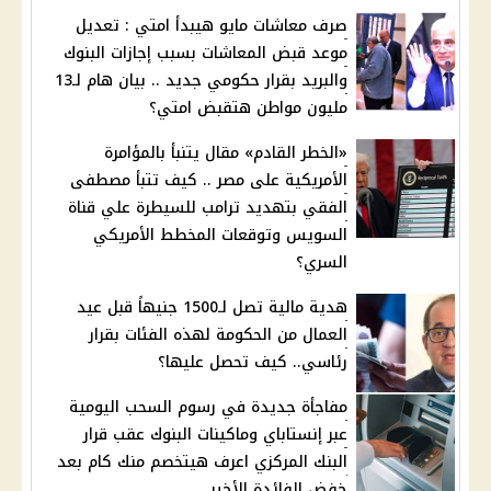
صرف معاشات مايو هيبدأ امتي : تعديل
موعد قبض المعاشات بسبب إجازات البنوك
والبريد بقرار حكومي جديد .. بيان هام لـ13
مليون مواطن هتقبض امتي؟
«الخطر القادم» مقال يتنبأ بالمؤامرة
الأمريكية على مصر .. كيف تتبأ مصطفى
الفقي بتهديد ترامب للسيطرة علي قناة
السويس وتوقعات المخطط الأمريكي
السري؟
هدية مالية تصل لـ1500 جنيهاً قبل عيد
العمال من الحكومة لهذه الفئات بقرار
رئاسي.. كيف تحصل عليها؟
مفاجأة جديدة في رسوم السحب اليومية
عبر إنستاباي وماكينات البنوك عقب قرار
البنك المركزي اعرف هيتخصم منك كام بعد
خفض الفائدة الأخير