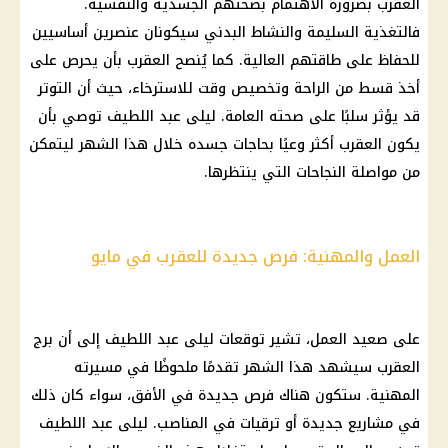
العقرب
بضرورة الاهتمام بصحتهم الجسدية والنفسية.
فالتغذية السليمة والنشاط البدني سيكونان عنصرين أساسيين
للحفاظ على طاقتهم العالية. كما يُنصح العقرب بأن يحرص على
أخذ قسط من الراحة وتخصيص وقت للاسترخاء، حيث أن التوتر
قد يؤثر سلبًا على صحته العامة.
ليلى عبد اللطيف
توصي بأن
يكون العقرب أكثر وعيًا بحاجات جسده خلال هذا الشهر ليتمكن
من مواصلة النجاحات التي ينتظرها.
العمل والمهنية: فرص جديدة للعقرب في مايو
على صعيد العمل، تشير
توقعات ليلى عبد اللطيف
إلى أن
برج
العقرب
سيشهد هذا الشهر تقدمًا ملحوظًا في مسيرته
المهنية. ستكون هناك فرص جديدة في الأفق، سواء كان ذلك
في مشاريع جديدة أو ترقيات في المناصب.
ليلى عبد اللطيف