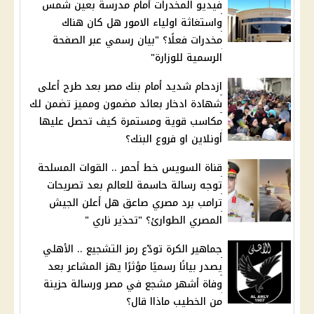
فيديو المخدرات أمام مدرسة بعين شمس
واستغاثة اولياء الامور هل كان هناك
مخدرات فعلًا؟ "بيان رسمي عبر الصفحة
الرسمية للوزارة"
ازدحام شديد أمام بنك مصر بعد طرح أعلى
شهادة ادخار بعائد مضمون ومميز تضمن لك
مكاسب قوية ومستمرة كيف تحصل عليها
أونلاين او فروع البنك؟
قناة السويس خط أحمر .. القوات المسلحة
توجه رسالة حاسمة للعالم بعد تصريحات
ترامب برد مصري صاعق هل أعلن الجيش
المصري الطوارئ؟ "تحذير ناري "
جماهير الكرة تودّع رمز التشجيع .. الأهلي
يصدر بيانًا رسميًا مؤثرًا يهز المشاعر بعد
وفاة أشهر مشجع في مصر ورسالة حزينة
من الخطيب ماذاا قال؟