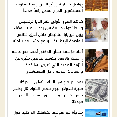
يواصل خسارته ويثير القلق وسط مخاوف
المستثمرين الجرام يسجل رقماً جديداً
شاهد الصور الأولى لقبر البابا فرنسيس
وسط أجواء مهيبة في روما .. صليب مضاء
يزين قبر بابا الفاتيكان داخل أعرق كنائس
العاصمة الإيطالية "تواضع حتى بعد نياحته"
أنباء مؤسفة بشأن الدكتور أحمد عمر هاشم
.. مصدر بالاسرة يكشف تفاصيل مثيرة عن
الأزمة الصحية التي تعرض لها فجأة
والساعات الحرجة داخل المستشفى
بعد الارتفاع في البنك الأهلي .. تحركات
مثيرة للدولار اليوم ببعض البنوك هل يكسر
سعر الدولار في السوق السوداء الحاجز
مجددًا؟
مفاجأة غير متوقعة تكشفها الداخلية حول