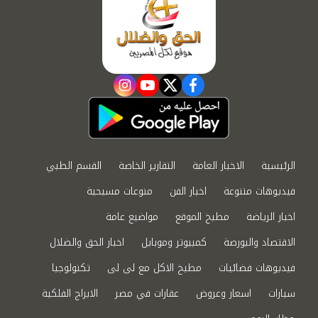
instagram
youtube
twitter
facebook
الرئيسية
الاخبار العامة
التقارير الخاصة
القسم الطبي
فيديوهات متنوعة
اخبار الفن
منوعات مسيحية
اخبار الرياضة
مطبخ الموقع
مواضيع عامة
الاقتصاد والبورصة
كمبيوتر وموبايل
اخبار الحق والضلال
فيديوهات فضائيات
مطبخ الاكل مع لى لى
تكنولوجيا
سيارات
اسعار وعروض
عقارات في مصر
الابراج الفلكية