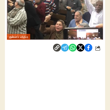
جنايات دمنهور
شارك