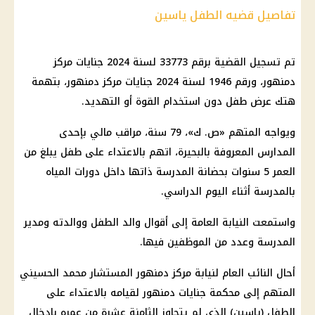
تفاصيل قضيه الطفل ياسين
تم تسجيل القضية برقم 33773 لسنة 2024 جنايات مركز
دمنهور، ورقم 1946 لسنة 2024 جنايات مركز دمنهور، بتهمة
هتك عرض طفل دون استخدام القوة أو التهديد.
ويواجه المتهم «ص. ك»، 79 سنة، مراقب مالي بإحدى
المدارس المعروفة بالبحيرة، اتهم بالاعتداء على طفل يبلغ من
العمر 5 سنوات بحضانة المدرسة ذاتها داخل دورات المياه
بالمدرسة أثناء اليوم الدراسي.
واستمعت النيابة العامة إلى أقوال والد الطفل ووالدته ومدير
المدرسة وعدد من الموظفين فيها.
أحال النائب العام لنيابة مركز دمنهور المستشار محمد الحسيني
المتهم إلى محكمة جنايات دمنهور لقيامه بالاعتداء على
الطفل (ياسين) الذي لم يتجاوز الثامنة عشرة من عمره بإدخال