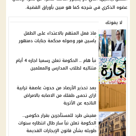
عضوه الذكري في شرجه كما هو مبين بأوراق القضية.
لا يفوتك
ماذ فعل المتهم بالاعتداء على الطفل
ياسين فور وصوله محكمة جنايات دمنهور
نبأ هام .. الحكومة تعلن رسميا اجازه 4 أيام
متتاليه لطلاب المدارس والمعلمين
بعد تحذير الأرصاد من حدوث عاصفة ترابية
ازاى تحمى طفلك من الاصابه بالامراض
الناتجه عن الأتربة
مفيش طرد للمستأجرين بقرار حكومى..
الحكومة تعلن نبأ سار طال انتظاره سنوات
طويله بشأن قانون الإيجارات القديمة