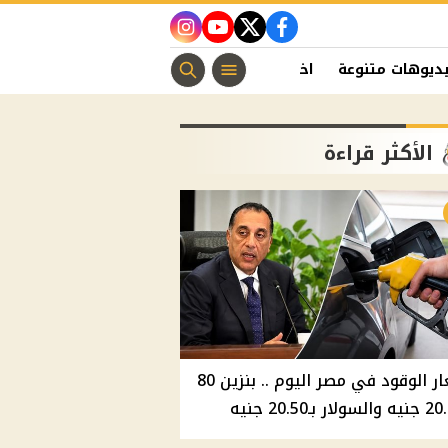
instagram
youtube
twitter
facebook
ديوهات متنوعة
اخبار الفن
منوعات مسيحية
اخبار الرياضة
الأكثر قراءة
أسعار الوقود في مصر اليوم .. بنزين 80