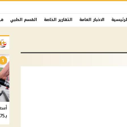
لرئيسية
الاخبار العامة
التقارير الخاصة
القسم الطبي
في
1
بـ20.75 جنيه والسولار بـ20.50 جنيه