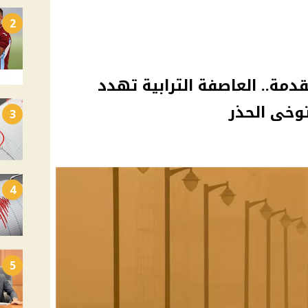
2
ة.. العاصفة الترابية تهدد
وخى الحذر
3
4
5