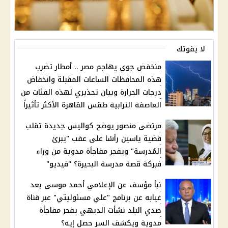
لا يفوتك
منخفض جوي يهاجم مصر .. أمطار تضرب
هذه المحافظات الساعات المقبلة وانخفاض
درجات الحرارة وبيان تحذيري لهذه الفئات من
العاصفة الترابية طقس القاهرة الأكثر تأثيراً
مرتضى منصور يوضح كواليس جديدة تقلب
قضية ياسين رأسًا على عقب "يبرئ
المُدرسة" ويفجر مفاجأة مدوية من وراء
فبركة قصة مدرسة البحيرة؟ "فيديو"
نبأ مؤسف عن الإعلامي أحمد موسى بعد
غيابه عن برنامج "علي مسئوليتي" عبر قناة
صدي البلد نشأت الديهي يفحر مفاجأة
مدوية ويكشف السر حصل إيه؟