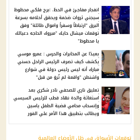
انفجار مفاجئ في الحظ. :برج فلكي محظوظ
سيجني ثروات ضخمة ويحقق أحلامه بسرعة
البرق "ارتباطاً وسفراً واموال طائلة" وفق
توقعات ميشال حايك "مبروك الحاجه دعيالك
يا محظوظ"
بعيدًا عن المخابرات والحرس : عمرو موسي
يكشف كيف تصرف الرئيس الراحل حسني
مبارك أنه ليس رئيس دولة في شوارع
واشنطن "واقعة لم تُروَ من قبل"
تعليق ناري للصحفي نادر شكري بعد
استغاثة والدة نهاد قطب للرئيس السيسي
وإنسحاب محامي قضية الطفل ياسين
ويطالب بتطبيق هذا الأمر علي الفور
توقعات الأسواق في ظل الأوضاع العالمية