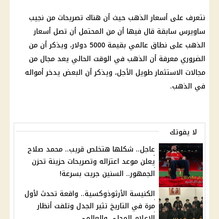
نتعرف على
أسعار الذهب حيث أن
هناك
تصريحات من نجيب
ساويرس
سابقة قال فيها أن من المحتمل أن تصل
أسعار
الذهب
على نطاق عالمي بقيمة 5000
دولار
، ويذكر أن من
الضروري معرفة أن
الذهب
في الوقت الحالي يعد مجال من
مجالات
الاستثمار
طويل الأجل، ويذكر أن البعض يدخر أمواله
في
الذهب
.
لا يفوتك
عاجل.. شكلها هتخلص قريب.. محمد صلاح
يعلن موعد اعتزاله وتصريحات حزينة تحزن
الجمهور.. السنين جريت بسرعة!
الكنيسة الأرثوذوكسية.. واقعة تحدث لأول
مرة في التاريخ تثير الجدل وتلفت أنظار
الإعلام المحلي والعالمي