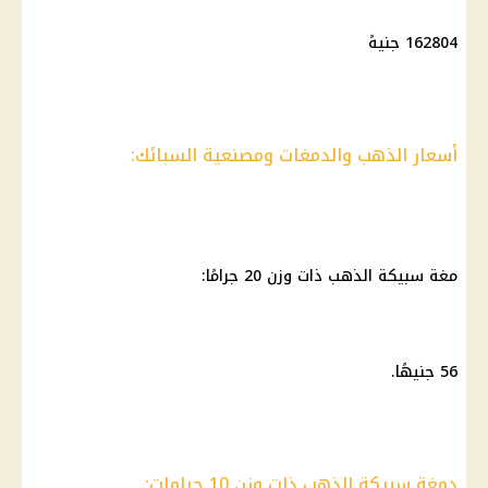
162804 جنيهً
أسعار الذهب والدمغات ومصنعية السبائك:
مغة
سبيكة الذهب
ذات وزن 20 جرامًا:
56 جنيهًا.
دمغة سبيكة الذهب ذات وزن 10 جرامات: