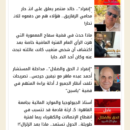
"إنفراد".. خالد منتصر يعلق على انتـ حار
محامي الزقازيق.. هؤلاء هم من دفعوه للانـ
تحار!
ماذا حدث في قضية سفاح المعمورة التي
هزت الرأي العام الفترة الماضية خاصة بعد
اكتشاف أن شخص متغيب كانت عائلته تبحث
عنه وكان أحد الضـ حايا
"إنفراد لـ الحق والضلال".. مداخلة المستشار
أحمد عبده ماهر مع نيفين جرجس.. تصريحات
تلفت أنظار الجميع لـ أدلة براءة المتهم في
قضية "ياسين"
أستاذ الجيولوجيا والموارد المائية بجامعة
القاهرة: كـ ارثة قادمة قد تتسبب في
انقطاع الإتصالات والكهرباء ربما لفترة
طويلة.. الدول تستعد.. ماذا بعد الزلزال؟!