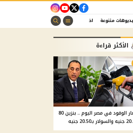
instagram
youtube
twitter
facebook
ديوهات متنوعة
اخبار الفن
منوعات مسيحية
اخبار الرياضة
الأكثر قراءة
أسعار الوقود في مصر اليوم .. بنزين 80