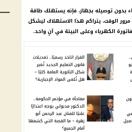
باء بدون توصيله بجهاز، فإنه يستهلك طاقة
 مرور الوقت، يتراكم هذا الاستهلاك ليشكل
اتورة الكهرباء
وعلى البيئة في آنٍ واحد.
.
القرار اتاخد رسميًا.. تعديلات
و
قانون التعليم الجديد تُغير
ة
شكل الثانوية العامة كليًا –
هل تُلغى المواد الإجبارية؟
نون
مفاجأة في مؤتمر الحكومة..
الدكتور مدبولي يوجه اعتذارًا
مي
علنيًا للفنان عبد الرحمن أبو
صيل
زهرة – ما القصة التي كشفها
أمام الجميع؟