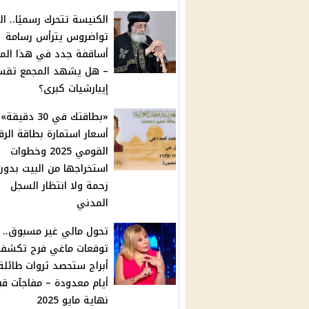
الكنيسة تتحرك رسميًا.. البا
تواضروس يترأس رسامة
أساقفة جدد في هذا الم
– هل يشهد المجمع تقس
إيبارشيات كبرى؟
«بطاقتك في 30 دقيقة»
أسعار استمارة بطاقة الرق
القومي 2025 وخطوات
استخراجها من البيت بدون
زحمة ولا انتظار السجل
المدني
تحول مالي غير مسبوق..
أبراج ستحصد ثروات طائل
أيام معدودة – مفاجآت قب
نهاية مايو 2025