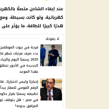
عند إبقاء الشاحن متصلًا بالكهر
كهربائية، ولو كانت بسيطة. ومع
هدرًا كبيرًا للطاقة، ما يؤثر على
ف
لا يفوتك
فرحة في بيوت الموظفين.
بدء صرف مرتبات شهر ماي
2025 رسميًا اليوم والزياد
الجديدة في الأجور تنطلق
بهذا الموعد
إجباريًا وليس اختياريًا.. قا
الرقم القومي للعقار يبدأ
تطبيقه رسميًا بقرار حكو
في مصر – هل يتوقف تو
المرافق بدونه؟