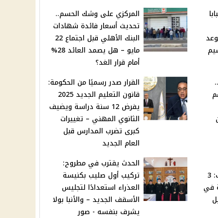
با
المركزي على وشك الحسم..
تحديث أسعار فائدة شهادات
وعد
البنك الأهلي قبل اجتماع 22
يم
مايو – هل يصمد العائد 28%
أمام قرار الغد؟
..
القرار صدر رسميًا من الحكومة:
م
قانون التعليم الجديد 2025
يفرض 12 سنة دراسة ويضيف
الثانوي المهني – تغييرات
كبرى تضرب المدارس قبل
العام الجديد
الحدث يقترب في مطروح:
توقعات ماغي فرح تكشف: 3
تركيب أول صليب بكنيسة
ة في
العذراء استعدادًا لتجليس
ل
الأسقف الجديد – والأنبا بولا
يشرف بنفسه - صور