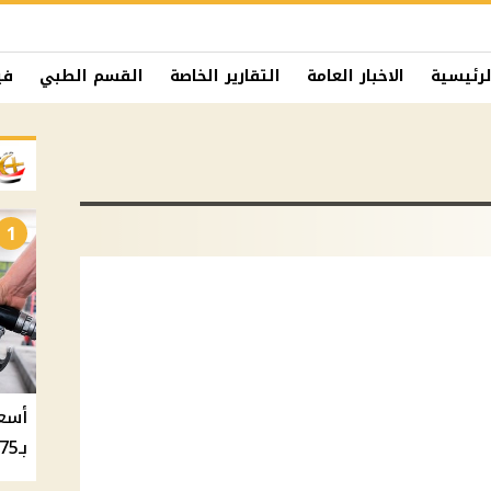
لرئيسية
الاخبار العامة
التقارير الخاصة
القسم الطبي
في
1
بـ20.75 جنيه والسولار بـ20.50 جنيه